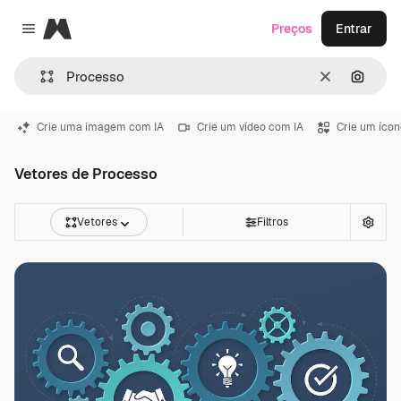
Magnific
Preços
Entrar
Close menu
Limpar
Pesqui
Crie uma imagem com IA
Crie um vídeo com IA
Crie um ícon
Vetores de Processo
Vetores
Filtros