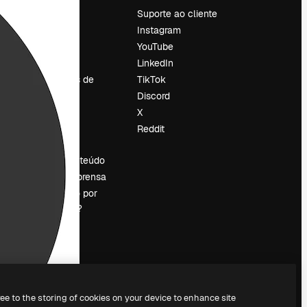
Preços
Suporte ao cliente
Sobre nós
Instagram
Reviews
YouTube
Emprego
LinkedIn
Tendências de
TikTok
pesquisa
Discord
Blog
X
Eventos
Reddit
es
Slidesgo
Vender conteúdo
Sala de imprensa
Procurando por
magnific.ai?
ree to the storing of cookies on your device to enhance site