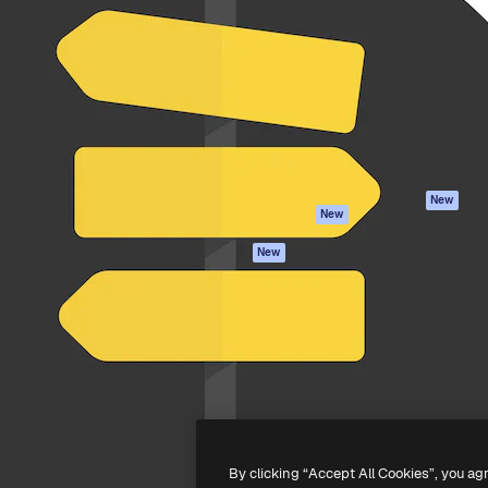
iativa para você direcionar
Spaces
Academy
alho. Mais de 1 milhão de
Assistente de IA
Documentação
e criativos, empresas,
Gerador de
Atendimento
dios.
imagens
Termos e
Gerador de vídeos
condições
Texto para voz
Política de
privacidade
Conteúdo de stock
Originais
MCP para
New
New
Claude/ChatGPT
Política de cooki
Agentes
Central de
New
confiabilidade
API
Afiliados
App móvel
Empresas
Todas as
ferramentas
-
2026
Freepik Company S.L.U.
Todos os direitos reservados
.
By clicking “Accept All Cookies”, you ag