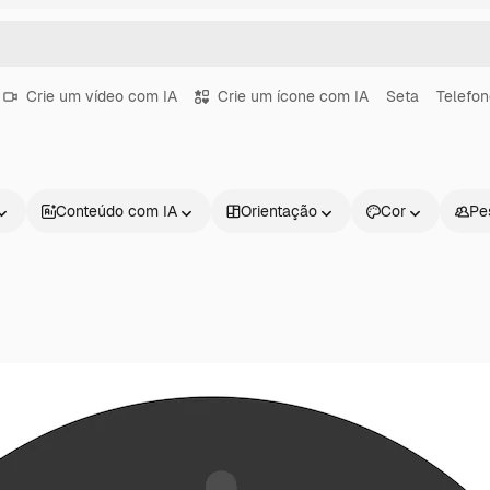
Crie um vídeo com IA
Crie um ícone com IA
Seta
Telefon
Conteúdo com IA
Orientação
Cor
Pe
Produtos
Começar