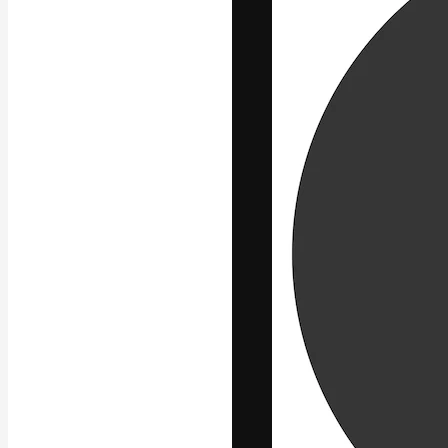
A plataforma cr
seu melhor trab
assinantes entr
agências e estú
Português
Copyright © 2010