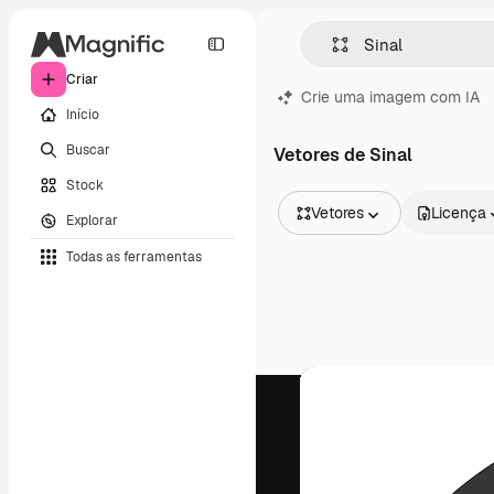
Criar
Crie uma imagem com IA
Início
Buscar
Vetores de Sinal
Stock
Vetores
Licença
Explorar
Todas as imagens
Todas as ferramentas
Vetores
Ilustrações
Fotos
PSD
Modelos
Mockups
Vídeos
Clipes de vídeo
Animações
Modelos de vídeos
Ícones
Modelos 3D
Fontes