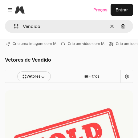
Magnific
Preços
Entrar
Close menu
Limpar
Pesqui
Crie uma imagem com IA
Crie um vídeo com IA
Crie um ícon
Vetores de Vendido
Vetores
Filtros