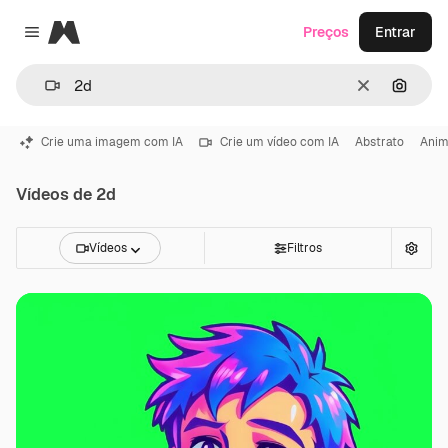
Magnific
Preços
Entrar
Close menu
Limpar
Pesqui
Crie uma imagem com IA
Crie um vídeo com IA
Abstrato
Ani
Vídeos de 2d
Vídeos
Filtros