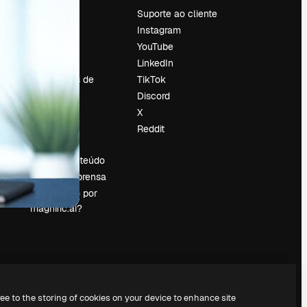
Preços
Suporte ao cliente
Sobre nós
Instagram
Reviews
YouTube
Emprego
LinkedIn
Tendências de
TikTok
pesquisa
Discord
Blog
X
Eventos
Reddit
es
Slidesgo
Vender conteúdo
Sala de imprensa
Procurando por
magnific.ai?
ree to the storing of cookies on your device to enhance site