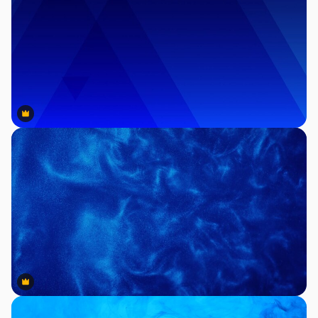
Premium
Premium
Premium
Premium