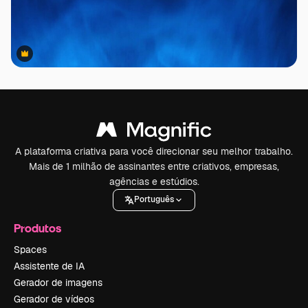
Premium
Premium
A plataforma criativa para você direcionar seu melhor trabalho.
Mais de 1 milhão de assinantes entre criativos, empresas,
agências e estúdios.
Português
Produtos
Spaces
Assistente de IA
Gerador de imagens
Gerador de vídeos