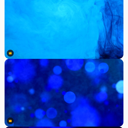
Premium
Premium
Premium
Premium