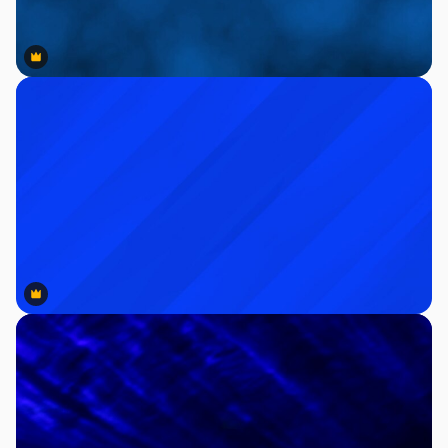
Premium
Premium
Premium
Premium