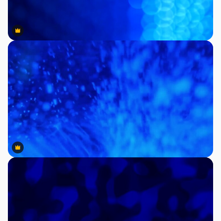
Premium
Premium
Premium
Premium