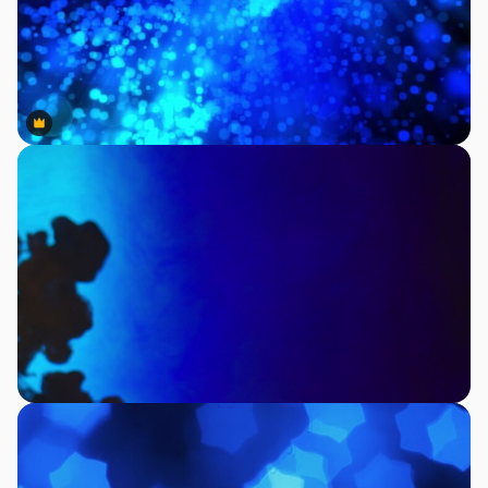
Premium
Premium