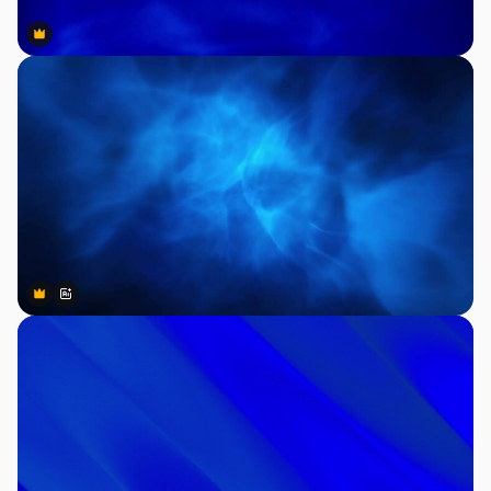
Premium
Premium
Premium
Premium
Gerado por IA