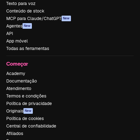
Texto para voz
Conteúdo de stock
MCP para Claude/ChatGPT
New
Agentes
New
API
App móvel
Todas as ferramentas
Começar
Academy
Documentação
Atendimento
Termos e condições
Política de privacidade
Originais
New
Política de cookies
Central de confiabilidade
Afiliados