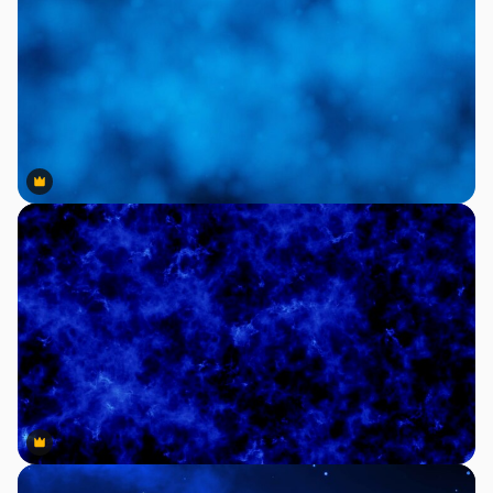
Premium
Premium
Premium
Premium