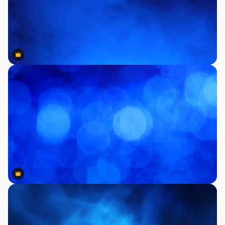
Premium
Premium
Premium
Premium