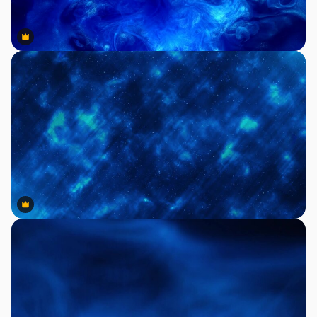
Premium
Premium
Premium
Premium