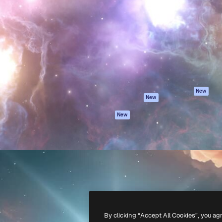
iativa para você direcionar
Spaces
Academy
alho. Mais de 1 milhão de
Assistente de IA
Documentação
e criativos, empresas,
Gerador de
Atendimento
dios.
imagens
Termos e
Gerador de vídeos
condições
Texto para voz
Política de
privacidade
Conteúdo de stock
Originais
MCP para
New
New
Claude/ChatGPT
Política de cooki
Agentes
Central de
New
confiabilidade
API
Afiliados
App móvel
Empresas
Todas as
ferramentas
-
2026
Freepik Company S.L.U.
Todos os direitos reservados
.
By clicking “Accept All Cookies”, you ag