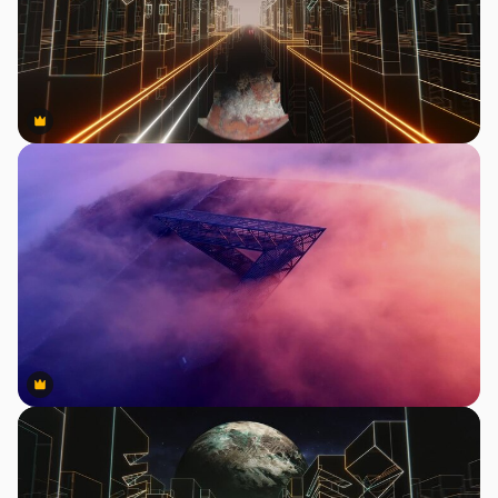
Premium
Premium
Premium
Premium