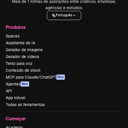
Mais de 1 milhão de assinantes entre criativos, empresas,
agências e estúdios.
Português
Produtos
Spaces
Assistente de IA
Gerador de imagens
Gerador de vídeos
Texto para voz
Conteúdo de stock
MCP para Claude/ChatGPT
New
Agentes
New
API
App móvel
Todas as ferramentas
Começar
Academy