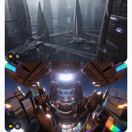
Premium
Premium
Gerado por IA
Premium
Premium
Gerado por IA