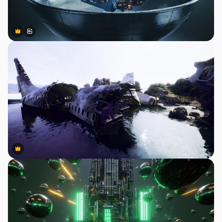
Premium
Premium
Gerado por IA
Premium
Premium