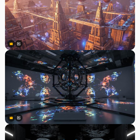
Premium
Premium
Gerado por IA
Premium
Premium
Gerado por IA