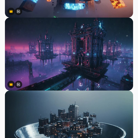
Premium
Premium
Gerado por IA
Premium
Premium
Gerado por IA