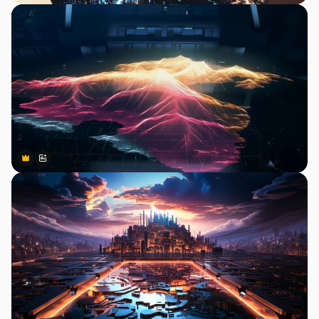
Premium
Premium
Gerado por IA