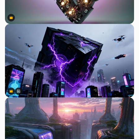
Premium
Premium
Premium
Premium
Gerado por IA