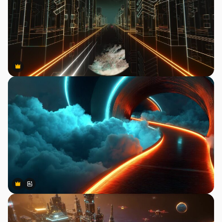
Premium
Premium
Premium
Premium
Gerado por IA