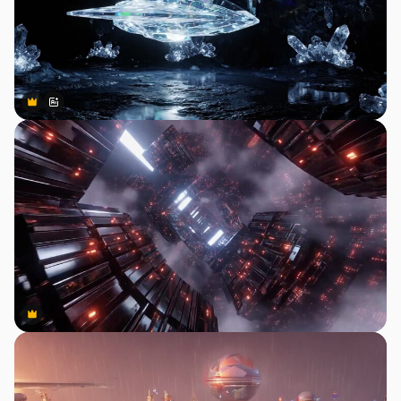
Premium
Premium
Gerado por IA
Premium
Premium