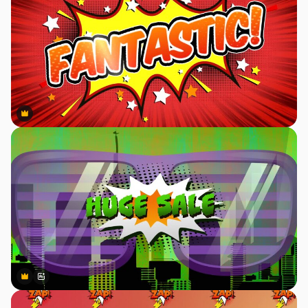
Premium
Premium
Premium
Premium
Gerado por IA