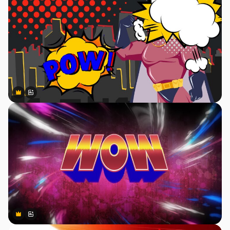
Premium
Premium
Gerado por IA
Premium
Premium
Gerado por IA