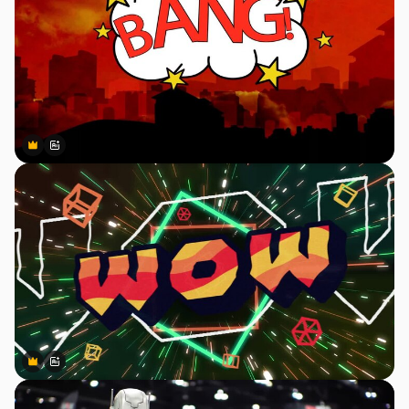
Premium
Premium
Gerado por IA
Premium
Premium
Gerado por IA