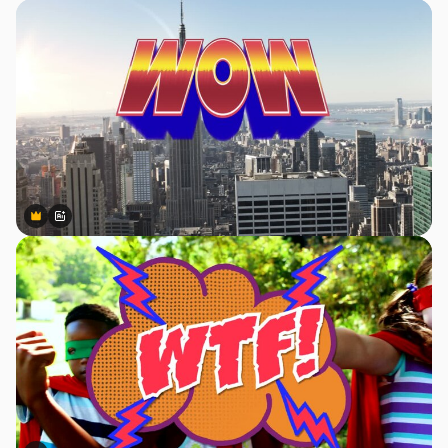
Premium
Premium
Gerado por IA