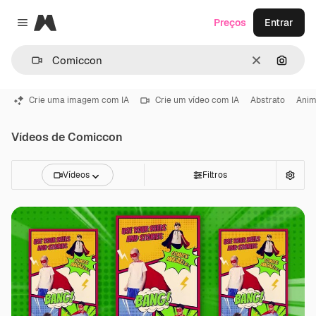
Magnific
Preços
Entrar
Close menu
Limpar
Pesqui
Crie uma imagem com IA
Crie um vídeo com IA
Abstrato
Ani
Vídeos de Comiccon
Vídeos
Filtros