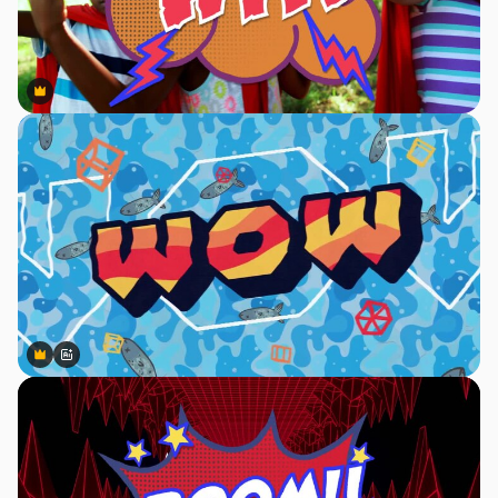
Premium
Premium
Premium
Premium
Gerado por IA