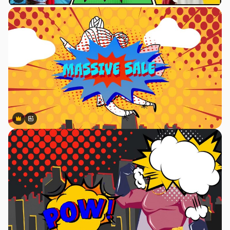
Premium
Premium
Premium
Premium
Gerado por IA