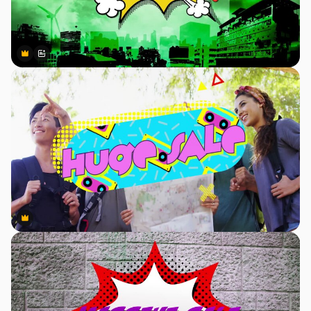
Premium
Premium
Gerado por IA
Premium
Premium