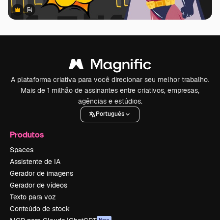
Premium
Premium
Gerado por IA
A plataforma criativa para você direcionar seu melhor trabalho.
Mais de 1 milhão de assinantes entre criativos, empresas,
agências e estúdios.
Português
Produtos
Spaces
Assistente de IA
Gerador de imagens
Gerador de vídeos
Texto para voz
Conteúdo de stock