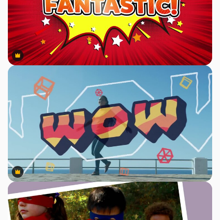
Premium
Premium
Premium
Premium