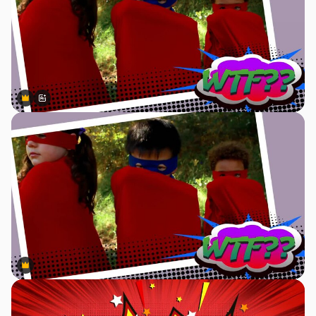
Premium
Premium
Gerado por IA
Premium
Premium