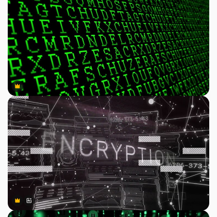
Premium
Premium
Premium
Premium
Gerado por IA