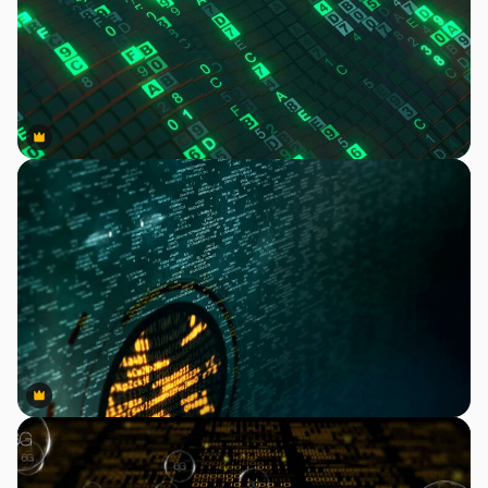
Premium
Premium
Premium
Premium