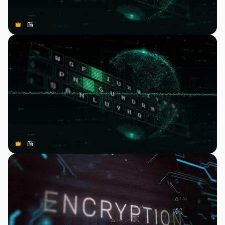
Premium
Premium
Gerado por IA
Premium
Premium
Gerado por IA