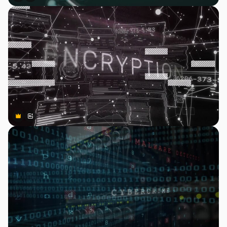
Premium
Premium
Gerado por IA