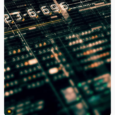
Premium
Premium