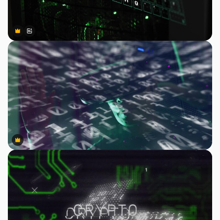
Premium
Premium
Gerado por IA
Premium
Premium