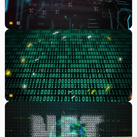
Premium
Premium
Gerado por IA
Premium
Premium