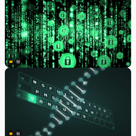
Premium
Premium
Gerado por IA
Premium
Premium
Gerado por IA