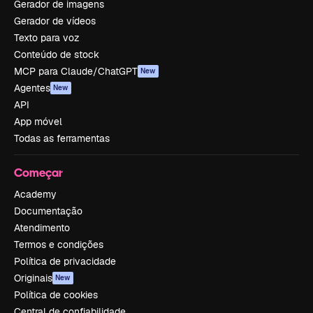
Gerador de imagens
Gerador de vídeos
Texto para voz
Conteúdo de stock
MCP para Claude/ChatGPT
New
Agentes
New
API
App móvel
Todas as ferramentas
Começar
Academy
Documentação
Atendimento
Termos e condições
Política de privacidade
Originais
New
Política de cookies
Central de confiabilidade