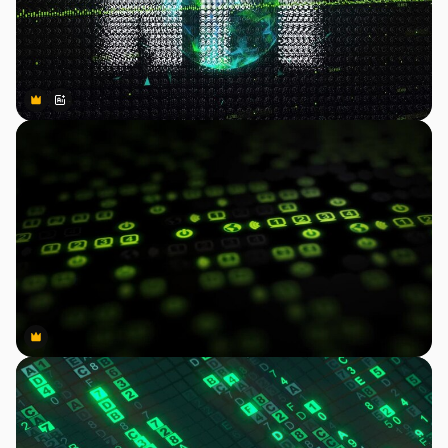
Premium
Premium
Gerado por IA
Premium
Premium