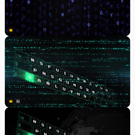
Premium
Premium
Premium
Premium
Gerado por IA