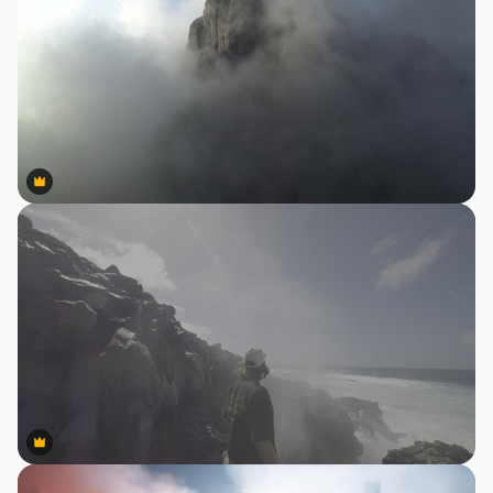
Premium
Premium
Premium
Premium