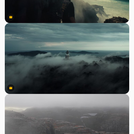
Premium
Premium
Premium
Premium