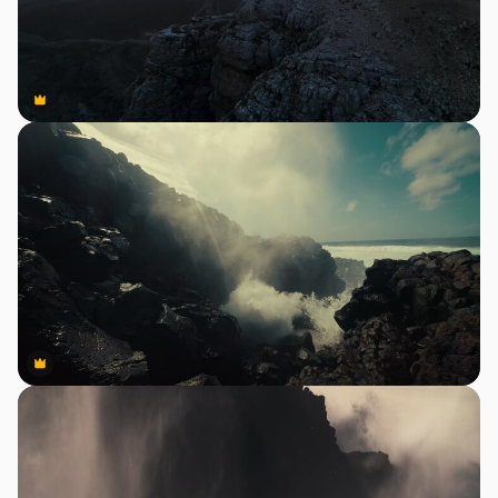
Premium
Premium
Premium
Premium