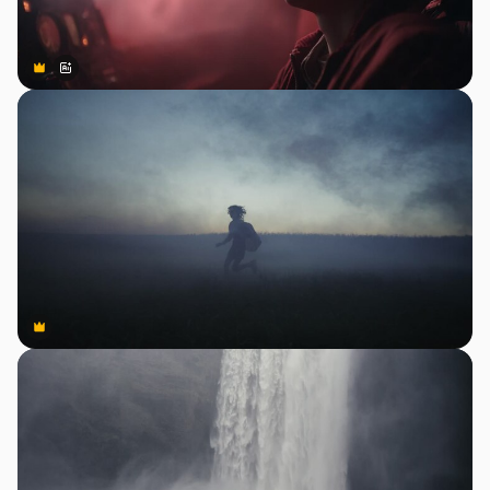
Premium
Premium
Gerado por IA
Premium
Premium