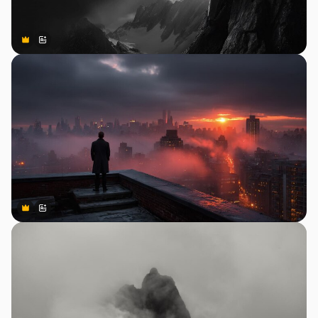
Premium
Premium
Gerado por IA
Premium
Premium
Gerado por IA