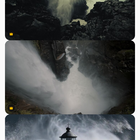
Premium
Premium
Premium
Premium