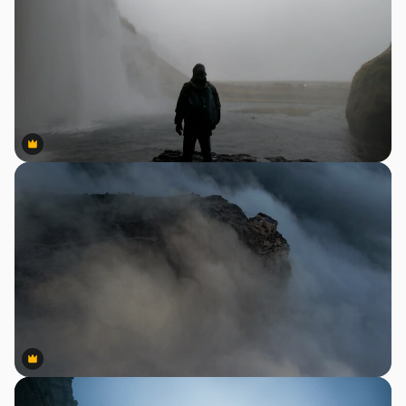
Premium
Premium
Premium
Premium