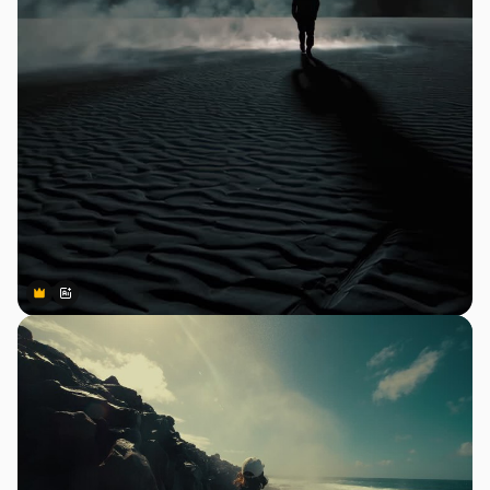
Premium
Premium
Gerado por IA