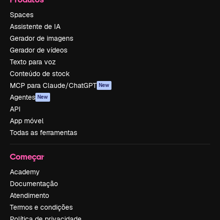
Spaces
Assistente de IA
Gerador de imagens
Gerador de vídeos
Texto para voz
Conteúdo de stock
MCP para Claude/ChatGPT
New
Agentes
New
API
App móvel
Todas as ferramentas
Começar
Academy
Documentação
Atendimento
Termos e condições
Política de privacidade