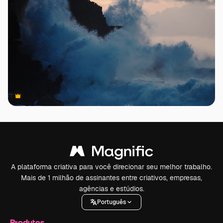
Premium
Premium
A plataforma criativa para você direcionar seu melhor trabalho.
Mais de 1 milhão de assinantes entre criativos, empresas,
agências e estúdios.
Português
Produtos