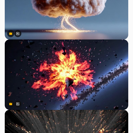
Premium
Premium
Gerado por IA
Premium
Premium
Gerado por IA