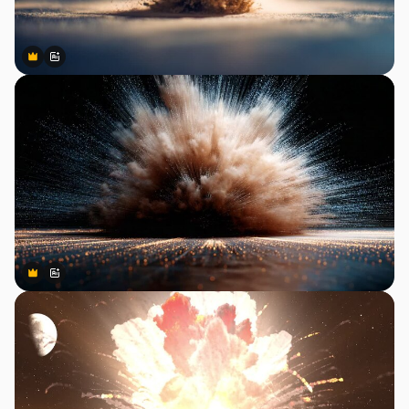
Premium
Premium
Gerado por IA
Premium
Premium
Gerado por IA