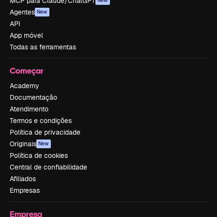
MCP para Claude/ChatGPT
New
Agentes
New
API
App móvel
Todas as ferramentas
Começar
Academy
Documentação
Atendimento
Termos e condições
Política de privacidade
Originais
New
Política de cookies
Central de confiabilidade
Afiliados
Empresas
Empresa