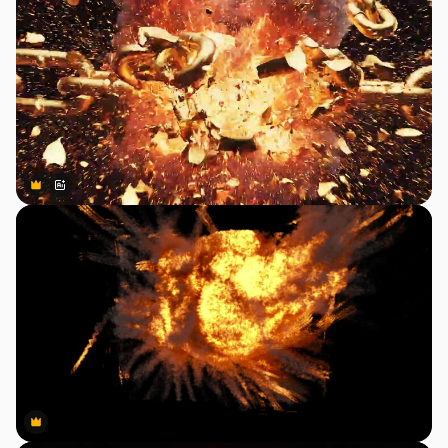
Premium
Premium
Gerado por IA
Premium
Premium