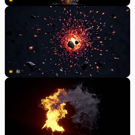
Premium
Premium
Premium
Premium
Gerado por IA