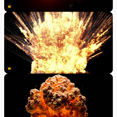
Premium
Premium
Premium
Premium