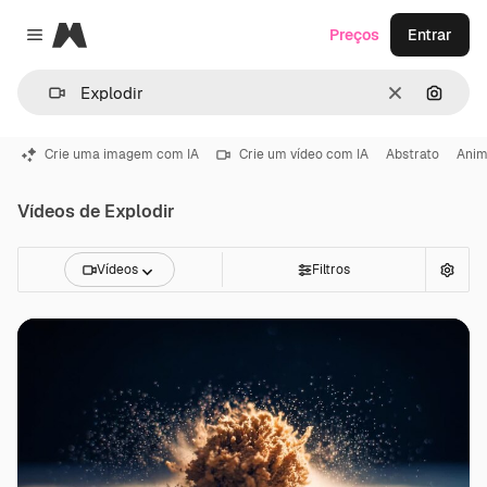
Magnific
Preços
Entrar
Close menu
Limpar
Pesqui
Crie uma imagem com IA
Crie um vídeo com IA
Abstrato
Ani
Vídeos de Explodir
Vídeos
Filtros