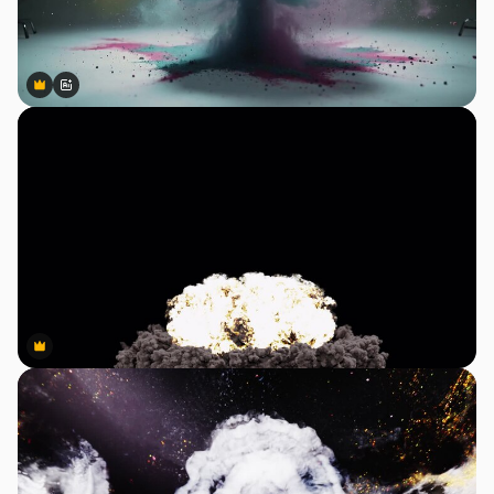
Premium
Premium
Gerado por IA
Premium
Premium