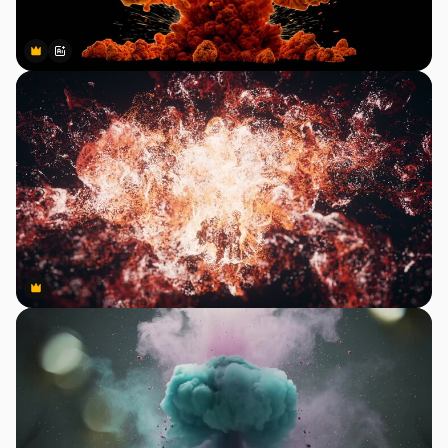
Premium
Premium
Gerado por IA
Premium
Premium