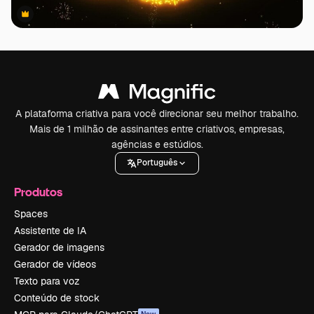
Premium
Premium
A plataforma criativa para você direcionar seu melhor trabalho.
Mais de 1 milhão de assinantes entre criativos, empresas,
agências e estúdios.
Português
Produtos
Spaces
Assistente de IA
Gerador de imagens
Gerador de vídeos
Texto para voz
Conteúdo de stock