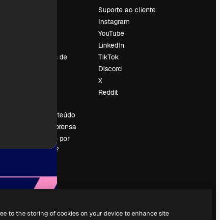
Preços
Suporte ao cliente
Sobre nós
Instagram
Reviews
YouTube
Emprego
LinkedIn
Tendências de
TikTok
pesquisa
Discord
Blog
X
Eventos
Reddit
es
Slidesgo
Vender conteúdo
Sala de imprensa
Procurando por
magnific.ai?
ree to the storing of cookies on your device to enhance site