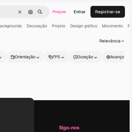
Preços
Entrar
Registrar-se
Limpar
Pesquisar por imagem
Buscar
ackgrounds
Decoração
Projeto
Design gráfico
Movimento
Pa
Relevância
Orientação
FPS
Duração
Avançado
Empresa
Siga-nos