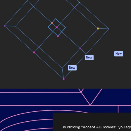
iativa para você direcionar
Spaces
Academy
alho. Mais de 1 milhão de
Assistente de IA
Documentação
e criativos, empresas,
Gerador de
Atendimento
dios.
imagens
Termos e
Gerador de vídeos
condições
Texto para voz
Política de
privacidade
Conteúdo de stock
Originais
MCP para
New
New
Claude/ChatGPT
Política de cooki
Agentes
Central de
New
confiabilidade
API
Afiliados
App móvel
Empresas
Todas as
ferramentas
-
2026
Freepik Company S.L.U.
Todos os direitos reservados
.
By clicking “Accept All Cookies”, you ag