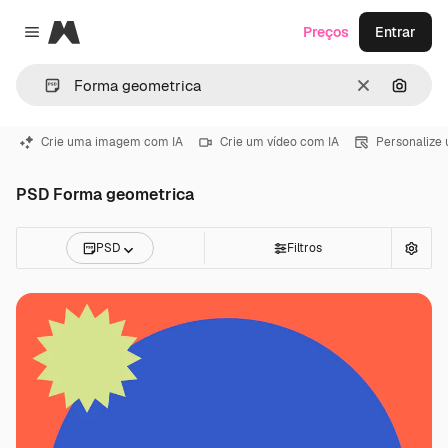
Magnific
Preços
Entrar
Close menu
Limpar
Pesqui
Crie uma imagem com IA
Crie um vídeo com IA
Personalize
PSD Forma geometrica
PSD
Filtros