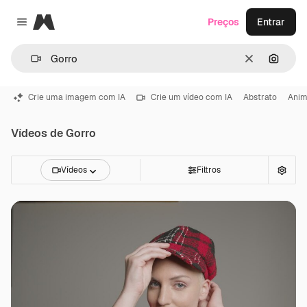
Magnific
Preços
Entrar
Close menu
Limpar
Pesqui
Crie uma imagem com IA
Crie um vídeo com IA
Abstrato
Ani
Vídeos de Gorro
Vídeos
Filtros