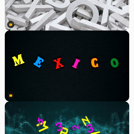
Premium
Premium
Premium
Premium