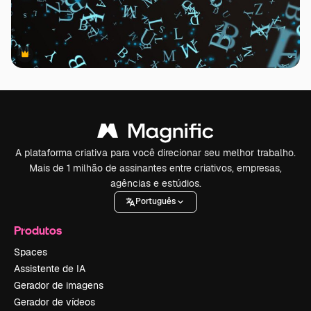
Premium
Premium
A plataforma criativa para você direcionar seu melhor trabalho.
Mais de 1 milhão de assinantes entre criativos, empresas,
agências e estúdios.
Português
Produtos
Spaces
Assistente de IA
Gerador de imagens
Gerador de vídeos