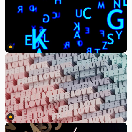
Premium
Premium
Premium
Premium