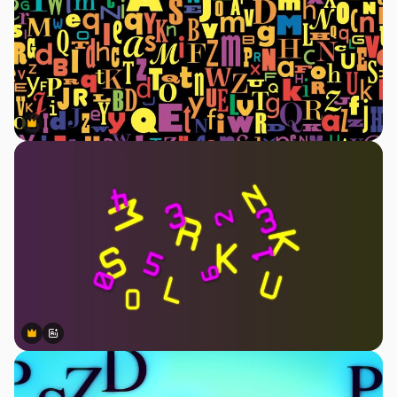
Premium
Premium
Premium
Premium
Gerado por IA