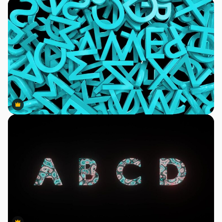
Premium
Premium