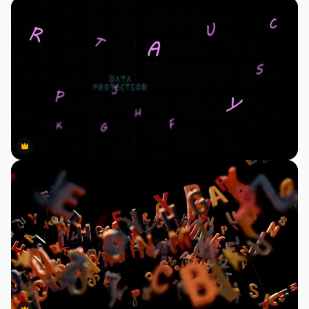
Premium
Premium