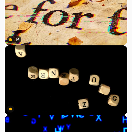
Premium
Premium
Gerado por IA
Premium
Premium