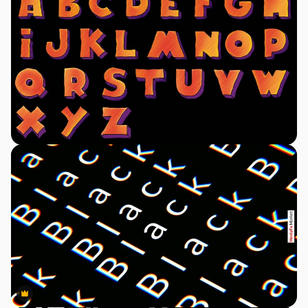
Premium
Premium