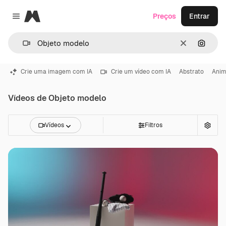
Magnific
Preços
Entrar
Close menu
Limpar
Pesqui
Crie uma imagem com IA
Crie um vídeo com IA
Abstrato
Ani
Vídeos de Objeto modelo
Vídeos
Filtros