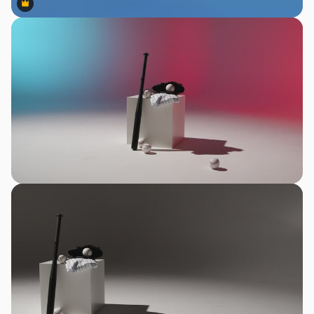
Premium
Premium