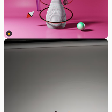
Premium
Premium