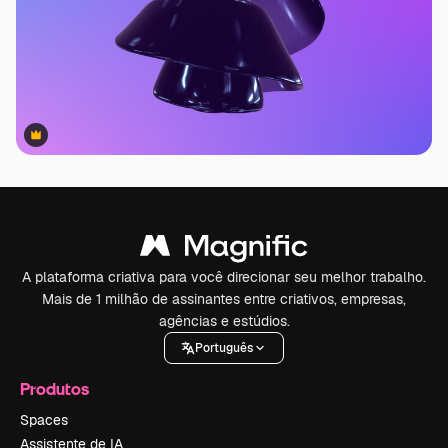
Premium
Premium
A plataforma criativa para você direcionar seu melhor trabalho.
Mais de 1 milhão de assinantes entre criativos, empresas,
agências e estúdios.
Português
Produtos
Spaces
Assistente de IA