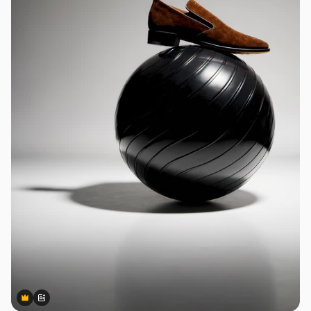
Premium
Premium
Gerado por IA