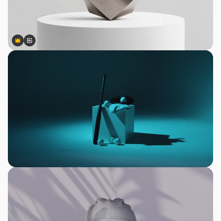
Premium
Premium
Gerado por IA