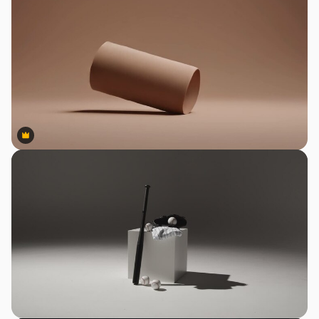
Premium
Premium