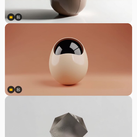
Premium
Premium
Gerado por IA
Premium
Premium
Gerado por IA