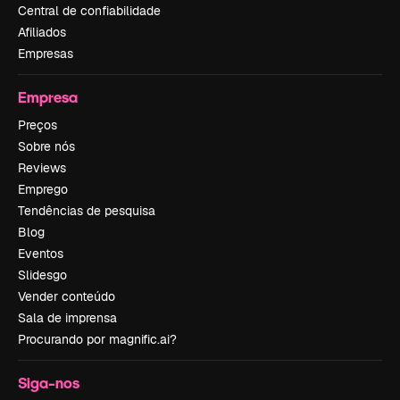
Central de confiabilidade
Afiliados
Empresas
Empresa
Preços
Sobre nós
Reviews
Emprego
Tendências de pesquisa
Blog
Eventos
Slidesgo
Vender conteúdo
Sala de imprensa
Procurando por magnific.ai?
Siga-nos