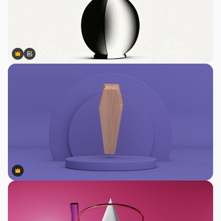
Premium
Premium
Gerado por IA
Premium
Premium