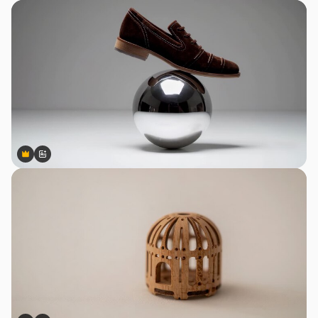
Premium
Premium
Gerado por IA