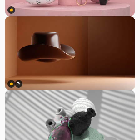
Premium
Premium
Premium
Premium
Gerado por IA