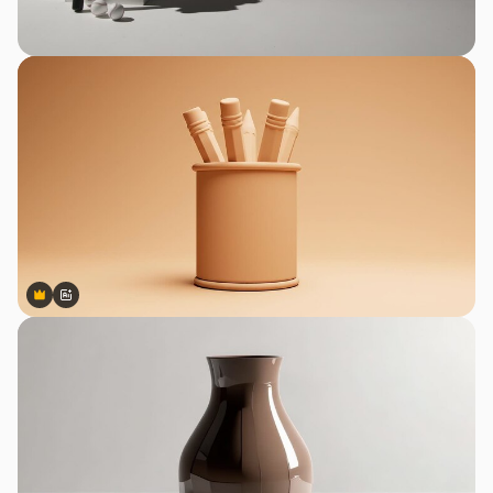
Premium
Premium
Gerado por IA