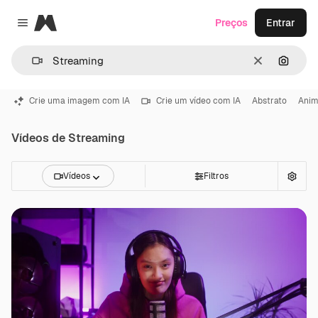
Magnific
Preços
Entrar
Close menu
Limpar
Pesqui
Crie uma imagem com IA
Crie um vídeo com IA
Abstrato
Ani
Vídeos de Streaming
Vídeos
Filtros