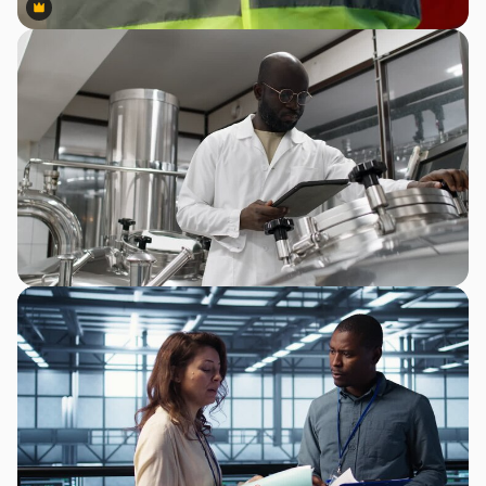
Premium
Premium