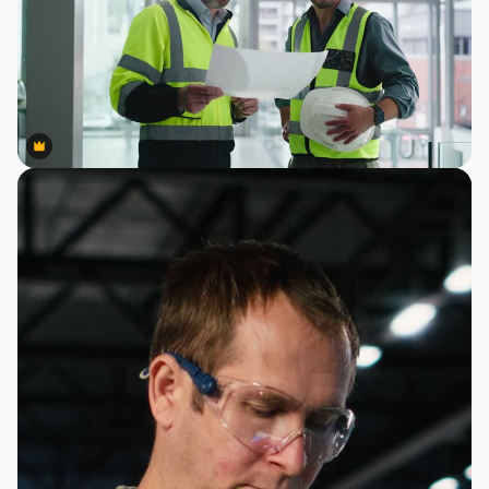
Premium
Premium