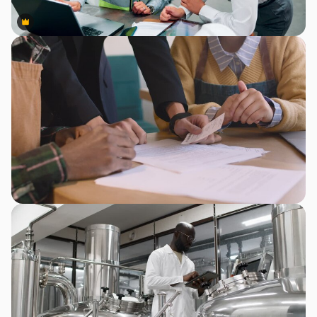
Premium
Premium