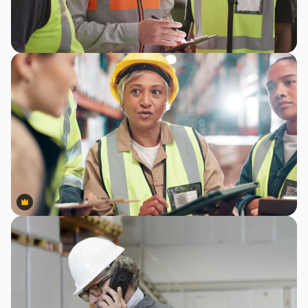
Premium
Premium