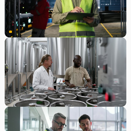
Premium
Premium