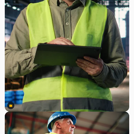
Premium
Premium