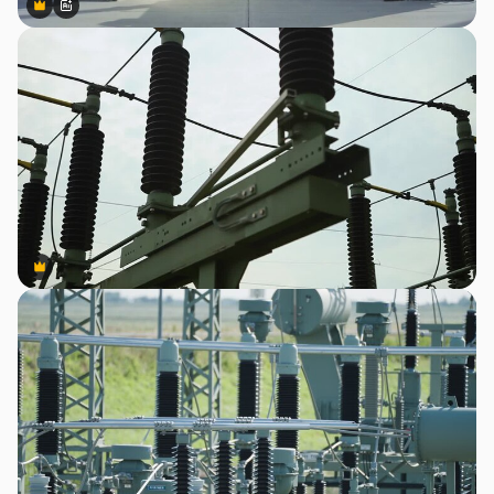
Premium
Premium
Gerado por IA
Premium
Premium