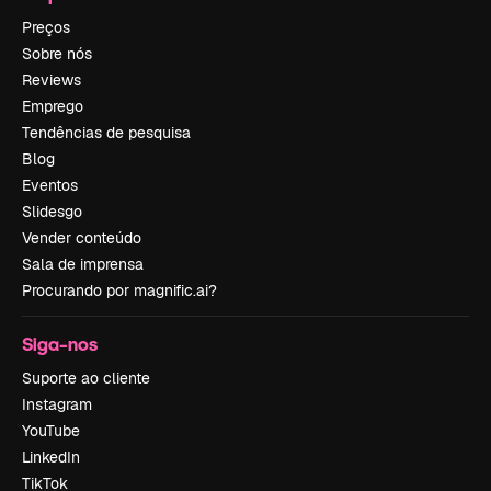
Preços
Sobre nós
Reviews
Emprego
Tendências de pesquisa
Blog
Eventos
Slidesgo
Vender conteúdo
Sala de imprensa
Procurando por magnific.ai?
Siga-nos
Suporte ao cliente
Instagram
YouTube
LinkedIn
TikTok