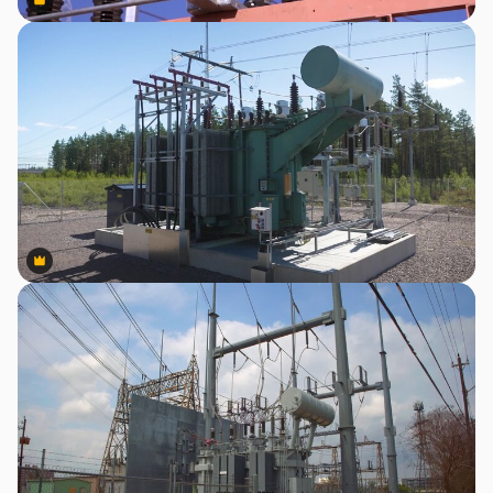
Premium
Premium
Premium
Premium