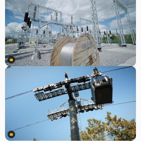
Premium
Premium
Premium
Premium