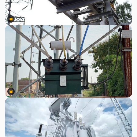
Premium
Premium
Premium
Premium