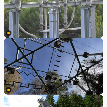
Premium
Premium
Premium
Premium