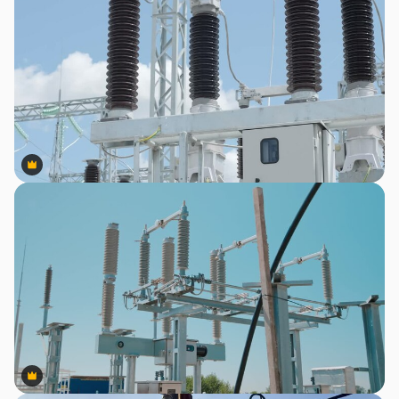
Premium
Premium
Premium
Premium