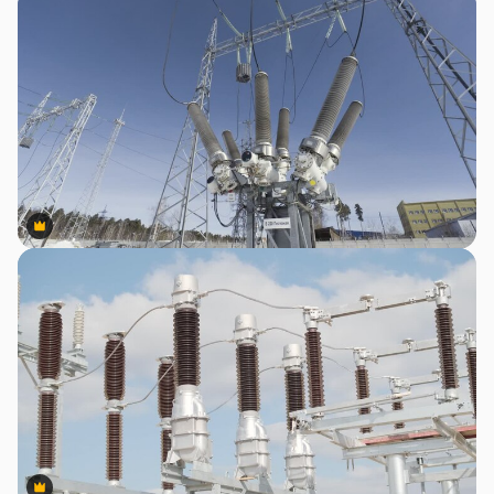
Premium
Premium