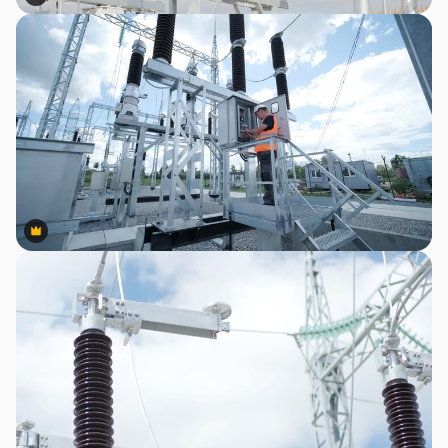
Premium
Premium
Premium
Premium