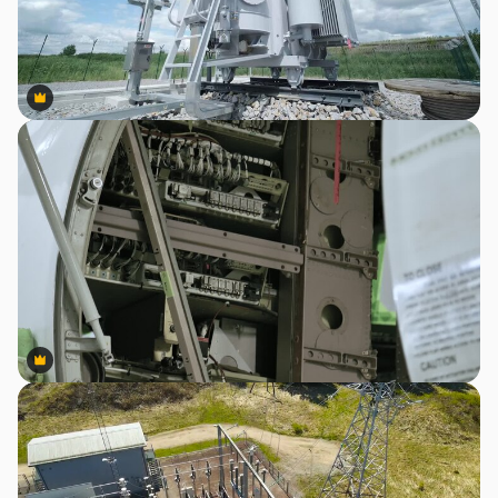
Premium
Premium
Premium
Premium