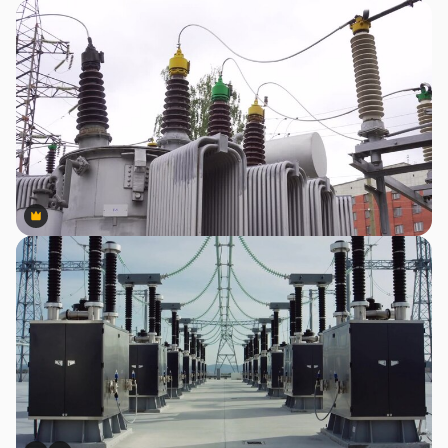
Premium
Premium