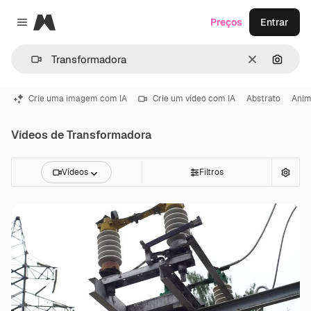
Magnific
Preços
Entrar
Close menu
Limpar
Pesqui
Crie uma imagem com IA
Crie um vídeo com IA
Abstrato
Ani
Vídeos de Transformadora
Vídeos
Filtros