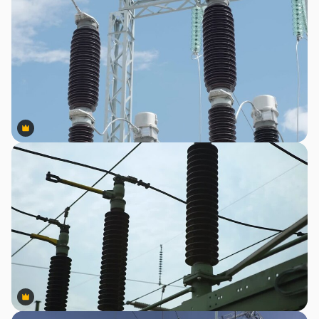
Premium
Premium
Premium
Premium