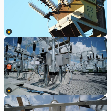
Premium
Premium
Premium
Premium