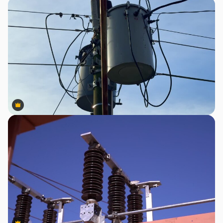
Premium
Premium