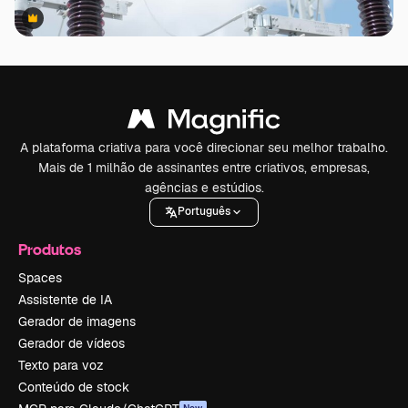
Premium
Premium
A plataforma criativa para você direcionar seu melhor trabalho.
Mais de 1 milhão de assinantes entre criativos, empresas,
agências e estúdios.
Português
Produtos
Spaces
Assistente de IA
Gerador de imagens
Gerador de vídeos
Texto para voz
Conteúdo de stock