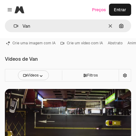
Magnific
Preços
Entrar
Close menu
Limpar
Pesqui
Crie uma imagem com IA
Crie um vídeo com IA
Abstrato
Ani
Vídeos de Van
Vídeos
Filtros