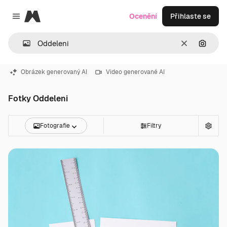
Magnific
Ocenění
Přihlaste se
Close menu
Zrušit
Hledat
Obrázek generovaný AI
Video generované AI
Fotky Oddeleni
Fotografie
Filtry