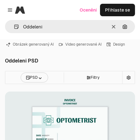
Magnific
Ocenění
Přihlaste se
Close menu
Zrušit
Hledat
Obrázek generovaný AI
Video generované AI
Design
Oddeleni PSD
PSD
Filtry