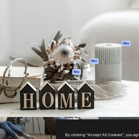
attform, um deine beste
Spaces
Academy
klichen. Mehr als 1 Million
KI-Assistent
Dokumentation
er Kreativen, Unternehmen,
KI-Bildgenerator
Support
Studios.
KI-Videogenerator
AGB
KI-
Datenschutzerkl
Stimmengenerator
Originale
Neu
Stock-Inhalte
Cookie-Richtlinie
MCP für
Vertrauenszentr
Neu
Claude/ChatGPT
Partner
Agenten
Neu
Unternehmen
API
Mobile App
Alle Magnific-Tools
-
2026
Freepik Company S.L.U.
Alle Rechte vorbehalten
.
By clicking “Accept All Cookies”, you ag