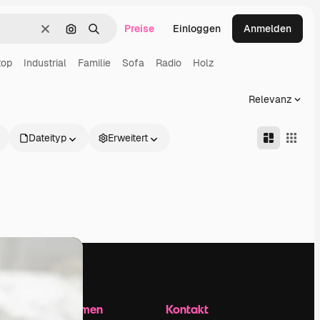
Preise
Einloggen
Anmelden
Löschen
Nach Bild suchen
Suchen
top
Industrial
Familie
Sofa
Radio
Holz
Relevanz
Dateityp
Erweitert
Unternehmen
Kontakt