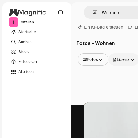
Erstellen
Ein KI-Bild erstellen
E
Startseite
Suchen
Fotos - Wohnen
Stock
Fotos
Lizenz
Entdecken
Alle Bilder
Alle tools
Vektoren
Illustrationen
Fotos
PSD
Vorlagen
Mockups
Videos
Filmmaterial
Motion Graphics
Videovorlagen
Icons
3D-Modelle
Schriftarten