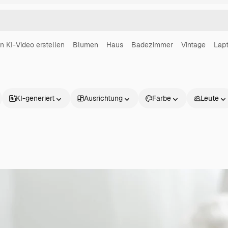
in KI-Video erstellen
Blumen
Haus
Badezimmer
Vintage
Lap
KI-generiert
Ausrichtung
Farbe
Leute
Produkte
Loslegen