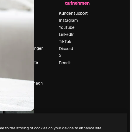
aufnehmen
Preise
Über uns
Kundensupport
Reviews
Instagram
Karriere
YouTube
ärung
Suchtrends
LinkedIn
Blog
TikTok
Veranstaltungen
Discord
um
Slidesgo
X
Deine Inhalte
Reddit
verkaufen
Pressesaal
Suchst du nach
magnific.ai
ree to the storing of cookies on your device to enhance site