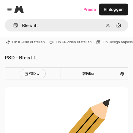
Magnific
Preise
Einloggen
Close menu
Löschen
Nach B
Ein KI-Bild erstellen
Ein KI-Video erstellen
Ein Design anpas
PSD - Bleistift
PSD
Filter