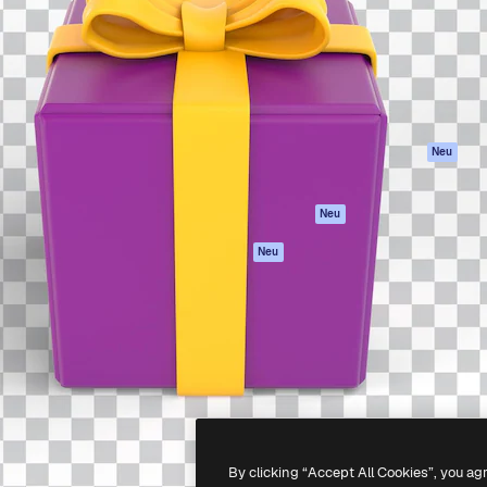
attform, um deine beste
Spaces
Academy
klichen. Mehr als 1 Million
KI-Assistent
Dokumentation
er Kreativen, Unternehmen,
KI-Bildgenerator
Support
Studios.
KI-Videogenerator
AGB
KI-
Datenschutzerkl
Stimmengenerator
Originale
Neu
Stock-Inhalte
Cookie-Richtlinie
MCP für
Vertrauenszentr
Neu
Claude/ChatGPT
Partner
Agenten
Neu
Unternehmen
API
Mobile App
Alle Magnific-Tools
-
2026
Freepik Company S.L.U.
Alle Rechte vorbehalten
.
By clicking “Accept All Cookies”, you ag