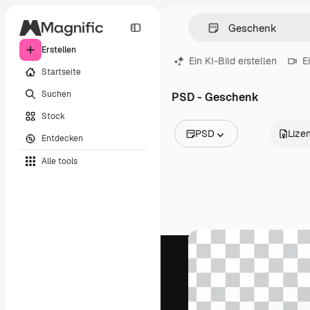
Erstellen
Ein KI-Bild erstellen
E
Startseite
Suchen
PSD - Geschenk
Stock
PSD
Lize
Entdecken
Alle Bilder
Alle tools
Vektoren
Illustrationen
Fotos
PSD
Vorlagen
Mockups
Videos
Filmmaterial
Motion Graphics
Videovorlagen
Icons
3D-Modelle
Schriftarten