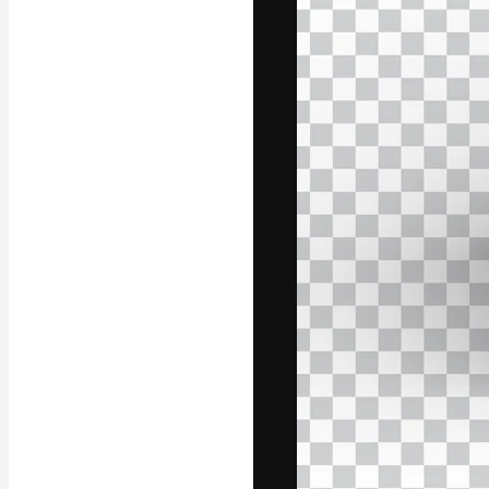
Die kreative Pl
Arbeit zu verwir
Abonnenten unt
Agenturen und 
Deutsch
Copyright © 2010