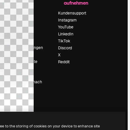
aufnehmen
Preise
Über uns
Kundensupport
Reviews
Instagram
Karriere
YouTube
ärung
Suchtrends
LinkedIn
Blog
TikTok
Veranstaltungen
Discord
um
Slidesgo
X
Deine Inhalte
Reddit
verkaufen
Pressesaal
Suchst du nach
magnific.ai
ree to the storing of cookies on your device to enhance site