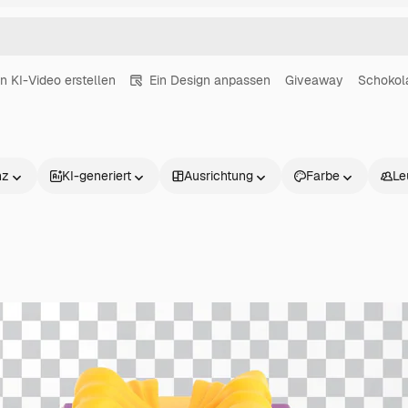
in KI-Video erstellen
Ein Design anpassen
Giveaway
Schokol
nz
KI-generiert
Ausrichtung
Farbe
Le
Produkte
Loslegen