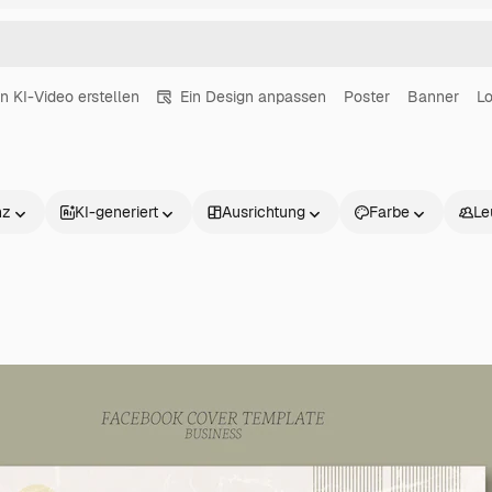
in KI-Video erstellen
Ein Design anpassen
Poster
Banner
L
nz
KI-generiert
Ausrichtung
Farbe
Le
Produkte
Loslegen