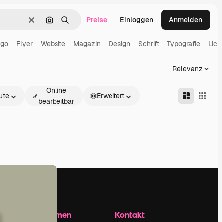
Preise
Einloggen
Anmelden
Löschen
Nach Bild suchen
Suchen
ogo
Flyer
Website
Magazin
Design
Schrift
Typografie
Lich
Relevanz
Online
ute
Erweitert
bearbeitbar
Unternehmen
Kontakt