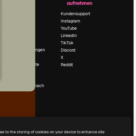
aufnehmen
Preise
Über uns
Kundensupport
Reviews
Instagram
Karriere
YouTube
ärung
Suchtrends
LinkedIn
Blog
TikTok
Veranstaltungen
Discord
um
Slidesgo
X
Deine Inhalte
Reddit
verkaufen
Pressesaal
Suchst du nach
magnific.ai
ree to the storing of cookies on your device to enhance site