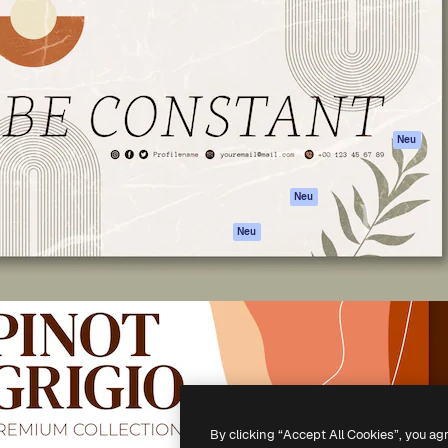
attform, um deine beste
Spaces
Academy
klichen. Mehr als 1 Million
KI-Assistent
Dokumentation
er Kreativen, Unternehmen,
KI-Bildgenerator
Support
Studios.
KI-Videogenerator
AGB
KI-
Datenschutzerkl
Stimmengenerator
Originale
Neu
Stock-Inhalte
Cookie-Richtlinie
MCP für
Vertrauenszentr
Neu
Claude/ChatGPT
Partner
Agenten
Neu
Unternehmen
API
Mobile App
Alle Magnific-Tools
-
2026
Freepik Company S.L.U.
Alle Rechte vorbehalten
.
By clicking “Accept All Cookies”, you ag