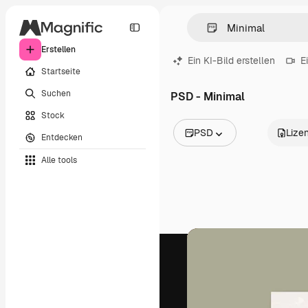
Erstellen
Ein KI-Bild erstellen
E
Startseite
Suchen
PSD - Minimal
Stock
PSD
Lize
Entdecken
Alle Bilder
Alle tools
Vektoren
Illustrationen
Fotos
PSD
Vorlagen
Mockups
Videos
Filmmaterial
Motion Graphics
Videovorlagen
Icons
3D-Modelle
Schriftarten