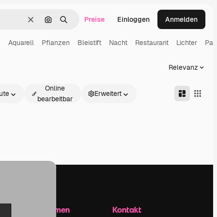
Preise
Einloggen
Anmelden
Löschen
Nach Bild suchen
Suchen
u
Aquarell
Pflanzen
Bleistift
Nacht
Restaurant
Lichter
Par
Relevanz
Online
ute
Erweitert
bearbeitbar
Unternehmen
Kontakt