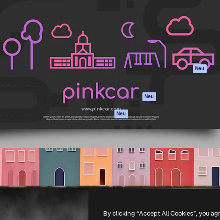
attform, um deine beste
Spaces
Academy
klichen. Mehr als 1 Million
KI-Assistent
Dokumentation
er Kreativen, Unternehmen,
KI-Bildgenerator
Support
Studios.
KI-Videogenerator
AGB
KI-
Datenschutzerkl
Stimmengenerator
Originale
Neu
Stock-Inhalte
Cookie-Richtlinie
MCP für
Vertrauenszentr
Neu
Claude/ChatGPT
Partner
Agenten
Neu
Unternehmen
API
Mobile App
Alle Magnific-Tools
-
2026
Freepik Company S.L.U.
Alle Rechte vorbehalten
.
By clicking “Accept All Cookies”, you ag