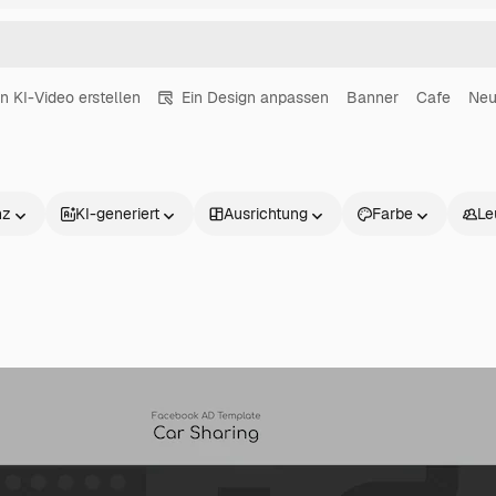
in KI-Video erstellen
Ein Design anpassen
Banner
Cafe
Ne
nz
KI-generiert
Ausrichtung
Farbe
Le
Produkte
Loslegen