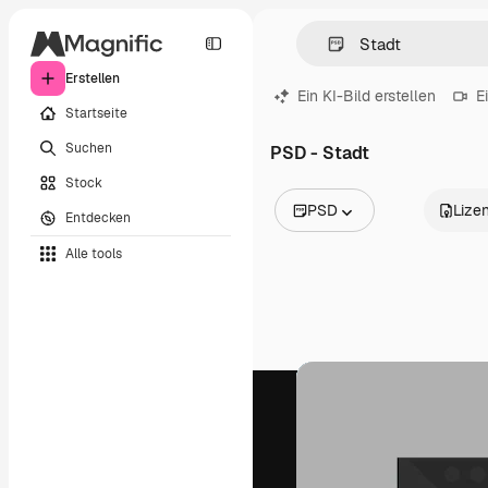
Erstellen
Ein KI-Bild erstellen
E
Startseite
Suchen
PSD - Stadt
Stock
PSD
Lize
Entdecken
Alle Bilder
Alle tools
Vektoren
Illustrationen
Fotos
PSD
Vorlagen
Mockups
Videos
Filmmaterial
Motion Graphics
Videovorlagen
Icons
3D-Modelle
Schriftarten