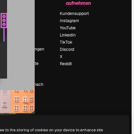
aufnehmen
Preise
Über uns
Kundensupport
Reviews
Instagram
Karriere
YouTube
ärung
Suchtrends
LinkedIn
Blog
TikTok
Veranstaltungen
Discord
um
Slidesgo
X
Deine Inhalte
Reddit
verkaufen
Pressesaal
Suchst du nach
magnific.ai
ree to the storing of cookies on your device to enhance site