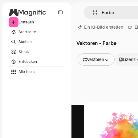
Erstellen
Ein KI-Bild erstellen
E
Startseite
Suchen
Vektoren - Farbe
Stock
Vektoren
Lizenz
Entdecken
Alle Bilder
Alle tools
Vektoren
Illustrationen
Fotos
PSD
Vorlagen
Mockups
Videos
Filmmaterial
Motion Graphics
Videovorlagen
Icons
3D-Modelle
Schriftarten