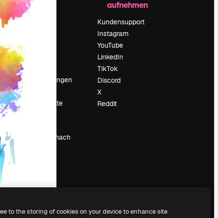
aufnehmen
Preise
Über uns
Kundensupport
Reviews
Instagram
Karriere
YouTube
ärung
Suchtrends
LinkedIn
Blog
TikTok
Veranstaltungen
Discord
um
Slidesgo
X
Deine Inhalte
Reddit
verkaufen
Pressesaal
Suchst du nach
magnific.ai
ree to the storing of cookies on your device to enhance site