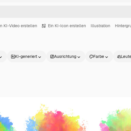
in KI-Video erstellen
Ein KI-Icon erstellen
Illustration
Hintergr
KI-generiert
Ausrichtung
Farbe
Leut
Produkte
Loslegen