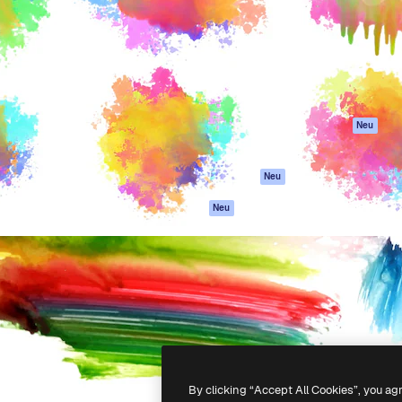
attform, um deine beste
Spaces
Academy
klichen. Mehr als 1 Million
KI-Assistent
Dokumentation
er Kreativen, Unternehmen,
KI-Bildgenerator
Support
Studios.
KI-Videogenerator
AGB
KI-
Datenschutzerkl
Stimmengenerator
Originale
Neu
Stock-Inhalte
Cookie-Richtlinie
MCP für
Vertrauenszentr
Neu
Claude/ChatGPT
Partner
Agenten
Neu
Unternehmen
API
Mobile App
Alle Magnific-Tools
-
2026
Freepik Company S.L.U.
Alle Rechte vorbehalten
.
By clicking “Accept All Cookies”, you ag