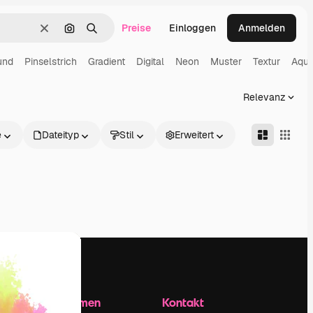
Preise
Einloggen
Anmelden
Löschen
Nach Bild suchen
Suchen
und
Pinselstrich
Gradient
Digital
Neon
Muster
Textur
Aqua
Relevanz
e
Dateityp
Stil
Erweitert
Unternehmen
Kontakt