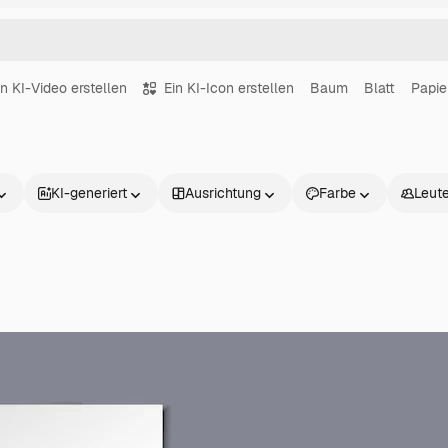
in KI-Video erstellen
Ein KI-Icon erstellen
Baum
Blatt
Papie
KI-generiert
Ausrichtung
Farbe
Leut
Produkte
Loslegen