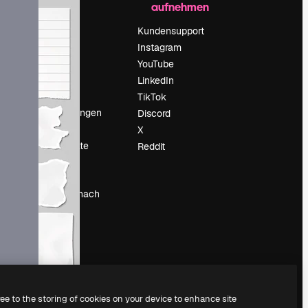
aufnehmen
Preise
Über uns
Kundensupport
Reviews
Instagram
Karriere
YouTube
ärung
Suchtrends
LinkedIn
Blog
TikTok
Veranstaltungen
Discord
um
Slidesgo
X
Deine Inhalte
Reddit
verkaufen
Pressesaal
Suchst du nach
magnific.ai
ree to the storing of cookies on your device to enhance site