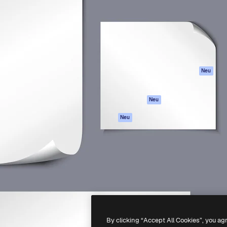
attform, um deine beste
Spaces
Academy
klichen. Mehr als 1 Million
KI-Assistent
Dokumentation
er Kreativen, Unternehmen,
KI-Bildgenerator
Support
Studios.
KI-Videogenerator
AGB
KI-
Datenschutzerkl
Stimmengenerator
Originale
Neu
Stock-Inhalte
Cookie-Richtlinie
MCP für
Vertrauenszentr
Neu
Claude/ChatGPT
Partner
Agenten
Neu
Unternehmen
API
Mobile App
Alle Magnific-Tools
-
2026
Freepik Company S.L.U.
Alle Rechte vorbehalten
.
By clicking “Accept All Cookies”, you ag