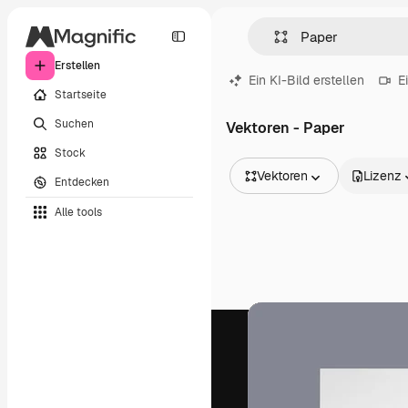
Erstellen
Ein KI-Bild erstellen
E
Startseite
Suchen
Vektoren - Paper
Stock
Vektoren
Lizenz
Entdecken
Alle Bilder
Alle tools
Vektoren
Illustrationen
Fotos
PSD
Vorlagen
Mockups
Videos
Filmmaterial
Motion Graphics
Videovorlagen
Icons
3D-Modelle
Schriftarten