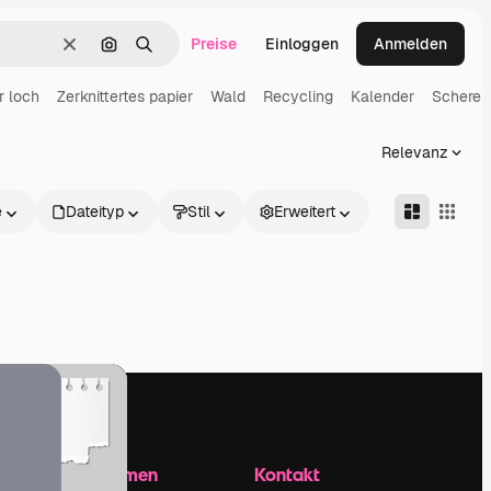
Preise
Einloggen
Anmelden
Löschen
Nach Bild suchen
Suchen
r loch
Zerknittertes papier
Wald
Recycling
Kalender
Schere
Relevanz
e
Dateityp
Stil
Erweitert
Unternehmen
Kontakt