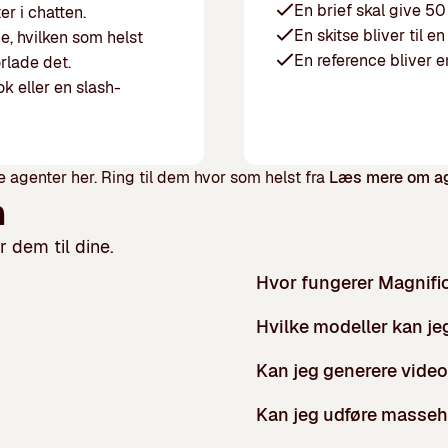
En brief skal give 50 
er i chatten.
En skitse bliver til 
e, hvilken som helst
En reference bliver 
rlade det.
ok eller en slash-
 agenter her.
Ring til dem hvor som helst fra
Læs mere om a
n
r dem til dine.
Hvor fungerer Magnif
Hvilke modeller kan je
Kan jeg generere vide
Kan jeg udføre masseh