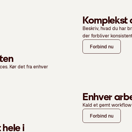
Komplekst 
Beskriv, hvad du har b
der forbliver konsistent
Forbind nu
ten
ces. Kør det fra enhver
Enhver arbe
Kald et gemt workflow 
Forbind nu
hele i