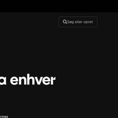
Søg eller opret
a enhver
rmes