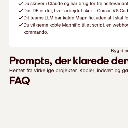
Du skriver i Claude og har brug for tre heltevariant
Din IDE er der, hvor arbejdet sker – Cursor, VS Cod
Dit teams LLM bør kalde Magnific, uden at I skal fo
Du vil gerne koble Magnific til et script, en webho
kommando.
Byg dine
Prompts, der klarede de
Hentet fra virkelige projekter. Kopier, indsæt og gø
FAQ
Indtalt klip fra bunden
Generer et Cinematisk skud af en dreng i en
ørken ved den gyldne time, giv ham en stemme,
og producer et fem-sekunders klip.
Kopiér prompt
Hero-billede til sociale formater