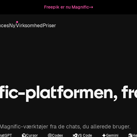
Freepik er nu Magnific
aces
Ny
Virksomhed
Priser
ic-platformen, fr
Magnific-værktøjer fra de chats, du allerede bruger.
hatGPT
Cursor
Codex
VS Code
Gemini
He