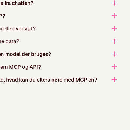
s fra chatten?
P?
cielle oversigt?
ne data?
ken model der bruges?
llem MCP og API?
ld, hvad kan du ellers gøre med MCP'en?