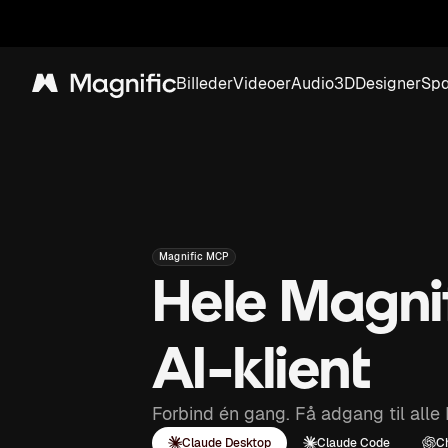
Billeder
Videoer
Audio
3D
Designer
Sp
Magnific
Magnific MCP
Hele Magnif
AI-klient
Forbind én gang. Få adgang til alle 
Claude Desktop
Claude Code
C