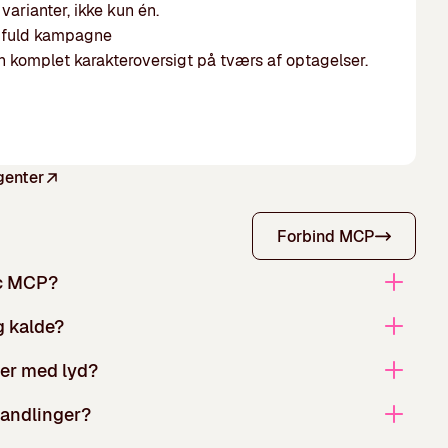
varianter, ikke kun én.
en fuld kampagne
en komplet karakteroversigt på tværs af optagelser.
genter
Forbind MCP
ic MCP?
g kalde?
oer med lyd?
andlinger?