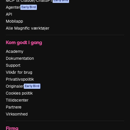
MCP til Claude/ChatGPT
Early Bird
Agenter
Early Bird
API
Mobilapp
Alle Magnific værktøjer
Kom godt i gang
Academy
Dokumentation
Support
Vilkår for brug
Privatlivspolitik
Originaler
Early Bird
Cookies politik
Tillidscenter
Partnere
Virksomhed
Firma