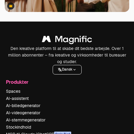
Premium
Premium
Den kreative platform til at skabe dit bedste arbejde. Over 1
million abonnenter – fra kreative og virksomheder til bureauer
og studier.
Dansk
Produkter
Spaces
AI-assistent
AI-billedgenerator
AI-videogenerator
AI-stemmegenerator
Stockindhold