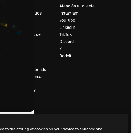
Precios
Atención al cliente
Sobre nosotros
Instagram
Reviews
YouTube
Empleo
LinkedIn
Tendencias de
TikTok
búsqueda
Discord
Blog
X
es
Eventos
Reddit
Slidesgo
Vender contenido
Sala de prensa
¿Buscas
magnific.ai?
ree to the storing of cookies on your device to enhance site