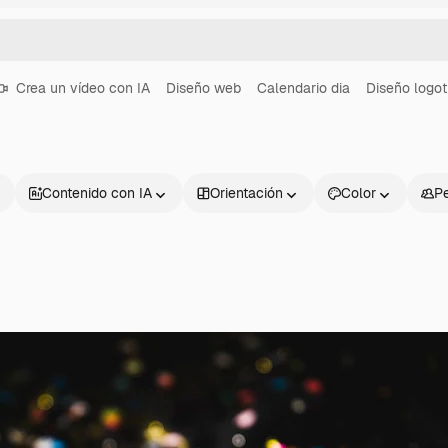
Crea un vídeo con IA
Diseño web
Calendario dia
Diseño logot
Contenido con IA
Orientación
Color
P
Productos
Información úti