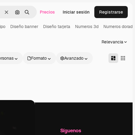
Precios
Iniciar sesión
Registrarse
Borrar
Buscar por imagen
Buscar
ipo
Diseño banner
Diseño tarjeta
Numeros 3d
Numeros dorado
Relevancia
ersonas
Formato
Avanzado
l
Empresa
Síguenos