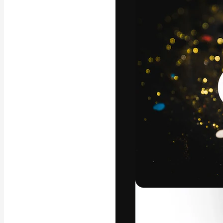
La plataforma cr
trabajo. Más de
entre creativos
estudios.
Español
Copyright © 2010