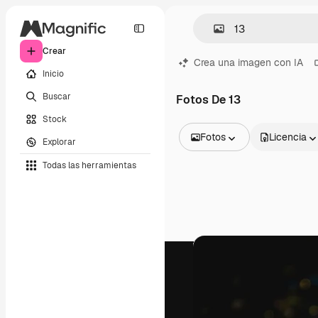
Crear
Crea una imagen con IA
Inicio
Buscar
Fotos De 13
Stock
Fotos
Licencia
Explorar
Todas las imágenes
Todas las herramientas
Vectores
Ilustraciones
Fotos
PSD
Plantillas
Mockups
Vídeos
Clips de vídeo
Motion graphics
Plantillas de vídeos
Iconos
Modelos 3D
Fuentes