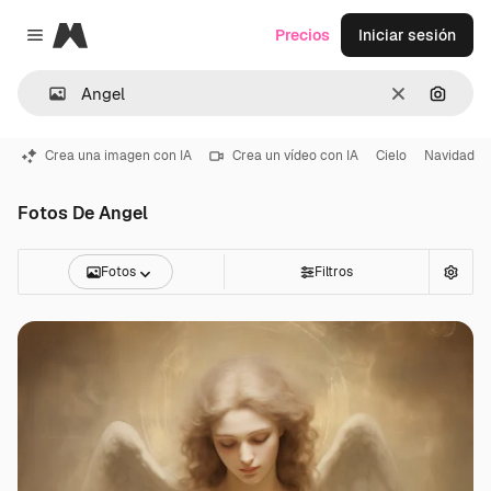
Magnific
Precios
Iniciar sesión
Close menu
Borrar
Buscar
Crea una imagen con IA
Crea un vídeo con IA
Cielo
Navidad
Fotos De Angel
Fotos
Filtros