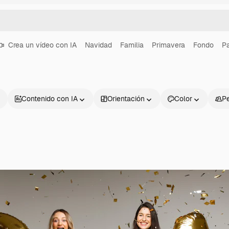
Crea un vídeo con IA
Navidad
Familia
Primavera
Fondo
Pa
Contenido con IA
Orientación
Color
P
Productos
Información úti