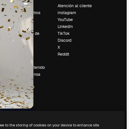
Precios
Atención al cliente
Sobre nosotros
Instagram
Reviews
YouTube
Empleo
LinkedIn
Tendencias de
TikTok
búsqueda
Discord
Blog
X
es
Eventos
Reddit
Slidesgo
Vender contenido
Sala de prensa
¿Buscas
magnific.ai?
ree to the storing of cookies on your device to enhance site