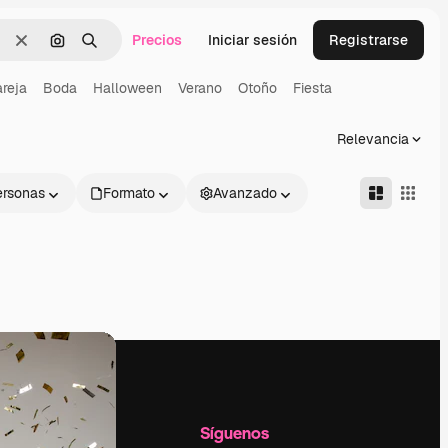
Precios
Iniciar sesión
Registrarse
Borrar
Buscar por imagen
Buscar
reja
Boda
Halloween
Verano
Otoño
Fiesta
Relevancia
ersonas
Formato
Avanzado
l
Empresa
Síguenos