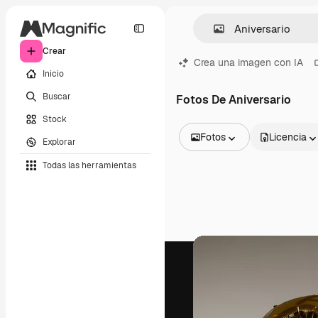
Crear
Crea una imagen con IA
Inicio
Buscar
Fotos De Aniversario
Stock
Fotos
Licencia
Explorar
Todas las imágenes
Todas las herramientas
Vectores
Ilustraciones
Fotos
PSD
Plantillas
Mockups
Vídeos
Clips de vídeo
Motion graphics
Plantillas de vídeos
Iconos
Modelos 3D
Fuentes