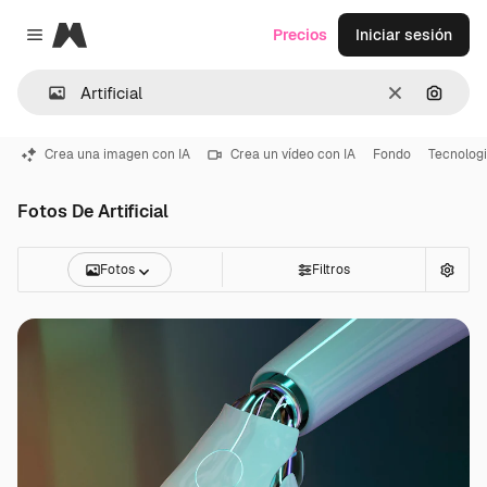
Magnific
Precios
Iniciar sesión
Close menu
Borrar
Buscar
Crea una imagen con IA
Crea un vídeo con IA
Fondo
Tecnolog
Fotos De Artificial
Fotos
Filtros