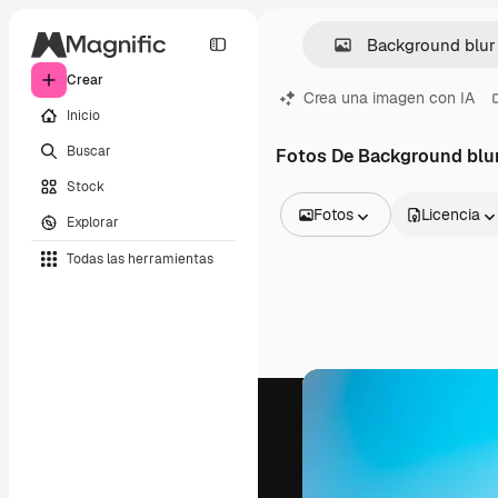
Crear
Crea una imagen con IA
Inicio
Buscar
Fotos De Background blu
Stock
Fotos
Licencia
Explorar
Todas las imágenes
Todas las herramientas
Vectores
Ilustraciones
Fotos
PSD
Plantillas
Mockups
Vídeos
Clips de vídeo
Motion graphics
Plantillas de vídeos
Iconos
Modelos 3D
Fuentes