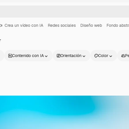
Crea un vídeo con IA
Redes sociales
Diseño web
Fondo abstr
r
Contenido con IA
Orientación
Color
P
Productos
Información úti