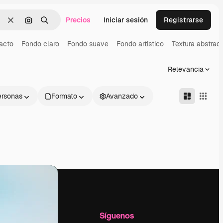
Precios
Iniciar sesión
Registrarse
Borrar
Buscar por imagen
Buscar
acto
Fondo claro
Fondo suave
Fondo artistico
Textura abstrac
Relevancia
ersonas
Formato
Avanzado
l
Empresa
Síguenos