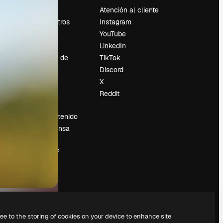
Precios
Atención al cliente
Sobre nosotros
Instagram
Reviews
YouTube
Empleo
LinkedIn
Tendencias de
TikTok
búsqueda
Discord
Blog
X
es
Eventos
Reddit
Slidesgo
Vender contenido
Sala de prensa
¿Buscas
magnific.ai?
ree to the storing of cookies on your device to enhance site