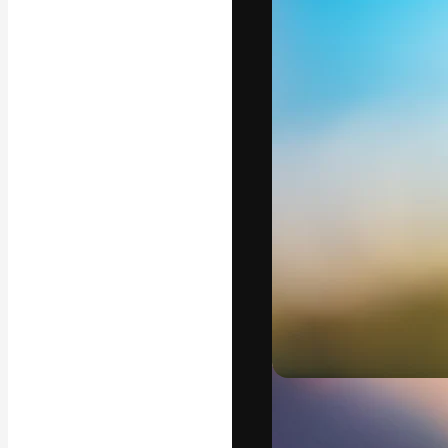
La plataforma cr
trabajo. Más de
entre creativos
estudios.
Español
Copyright © 2010