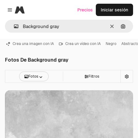
Magnific
Precios
Iniciar sesión
Close menu
Borrar
Buscar
Crea una imagen con IA
Crea un vídeo con IA
Negro
Abstract
Fotos De Background gray
Fotos
Filtros