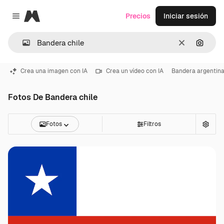
Magnific
Precios
Iniciar sesión
Close menu
Borrar
Buscar
Crea una imagen con IA
Crea un vídeo con IA
Bandera argentin
Fotos De Bandera chile
Fotos
Filtros