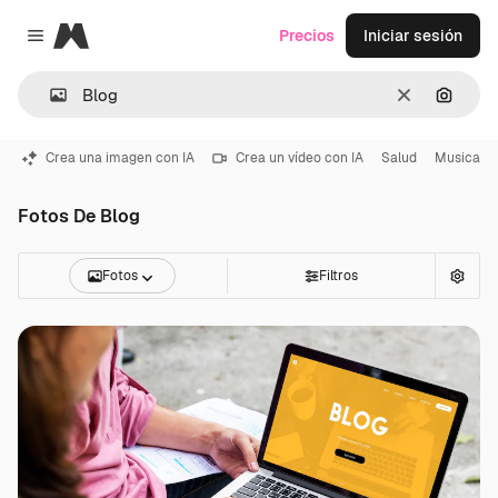
Magnific
Precios
Iniciar sesión
Close menu
Borrar
Buscar
Crea una imagen con IA
Crea un vídeo con IA
Salud
Musica
Fotos De Blog
Fotos
Filtros