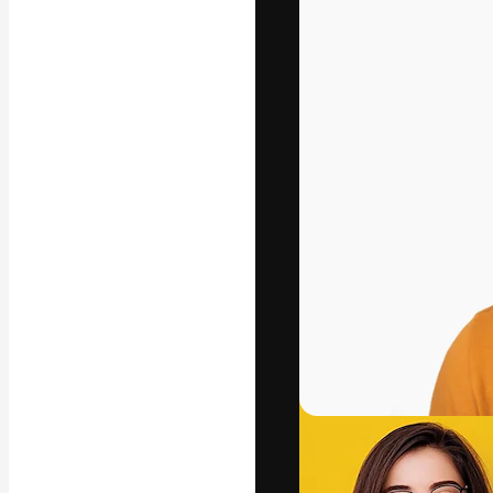
La plataforma cr
trabajo. Más de
entre creativos
estudios.
Español
Copyright © 2010