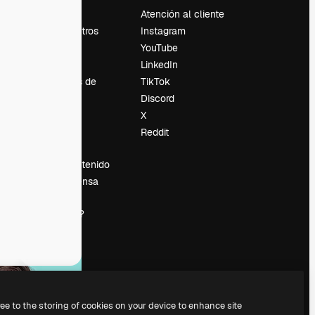
Precios
Atención al cliente
Sobre nosotros
Instagram
Reviews
YouTube
Empleo
LinkedIn
Tendencias de
TikTok
búsqueda
Discord
Blog
X
es
Eventos
Reddit
Slidesgo
Vender contenido
Sala de prensa
¿Buscas
magnific.ai?
ree to the storing of cookies on your device to enhance site