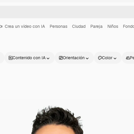
Crea un vídeo con IA
Personas
Ciudad
Pareja
Niños
Fondo
Contenido con IA
Orientación
Color
P
Productos
Información úti