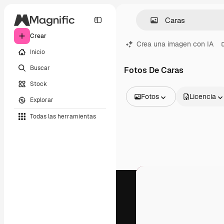
Crear
Crea una imagen con IA
Inicio
Buscar
Fotos De Caras
Stock
Fotos
Licencia
Explorar
Todas las imágenes
Todas las herramientas
Vectores
Ilustraciones
Fotos
PSD
Plantillas
Mockups
Vídeos
Clips de vídeo
Motion graphics
Plantillas de vídeos
Iconos
Modelos 3D
Fuentes