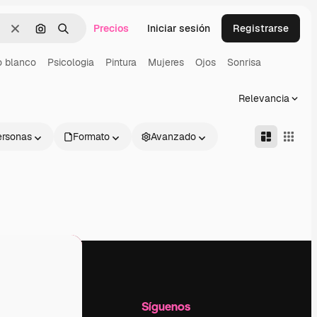
Precios
Iniciar sesión
Registrarse
Borrar
Buscar por imagen
Buscar
 blanco
Psicologia
Pintura
Mujeres
Ojos
Sonrisa
Relevancia
ersonas
Formato
Avanzado
l
Empresa
Síguenos