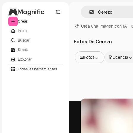
Crear
Crea una imagen con IA
Inicio
Buscar
Fotos De Cerezo
Stock
Fotos
Licencia
Explorar
Todas las imágenes
Todas las herramientas
Vectores
Ilustraciones
Fotos
PSD
Plantillas
Mockups
Vídeos
Clips de vídeo
Motion graphics
Plantillas de vídeos
Iconos
Modelos 3D
Fuentes