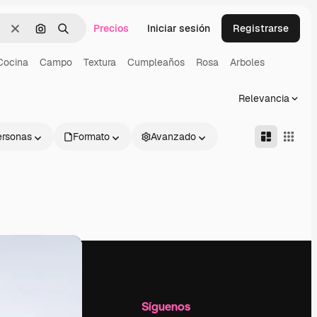
Precios
Iniciar sesión
Registrarse
Borrar
Buscar por imagen
Buscar
Cocina
Campo
Textura
Cumpleaños
Rosa
Arboles
Relevancia
ersonas
Formato
Avanzado
l
Empresa
Síguenos