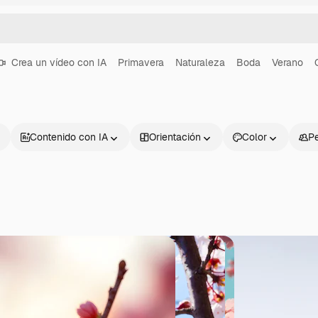
Crea un vídeo con IA
Primavera
Naturaleza
Boda
Verano
Contenido con IA
Orientación
Color
P
Productos
Información úti