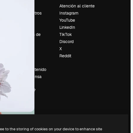
Precios
Atención al cliente
Sobre nosotros
Instagram
Reviews
YouTube
Empleo
LinkedIn
Tendencias de
TikTok
búsqueda
Discord
Blog
X
es
Eventos
Reddit
Slidesgo
Vender contenido
Sala de prensa
¿Buscas
magnific.ai?
ree to the storing of cookies on your device to enhance site