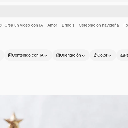
Crea un vídeo con IA
Amor
Brindis
Celebracion navideña
Fo
Contenido con IA
Orientación
Color
P
Productos
Información úti