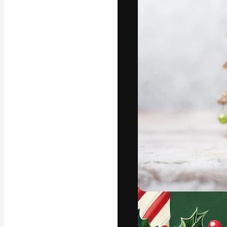
La plataforma cr
trabajo. Más de
entre creativos
estudios.
Español
Copyright © 2010