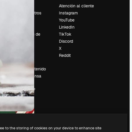
Precios
Atención al cliente
Sobre nosotros
Instagram
Reviews
YouTube
Empleo
LinkedIn
Tendencias de
TikTok
búsqueda
Discord
Blog
X
es
Eventos
Reddit
Slidesgo
Vender contenido
Sala de prensa
¿Buscas
magnific.ai?
ree to the storing of cookies on your device to enhance site