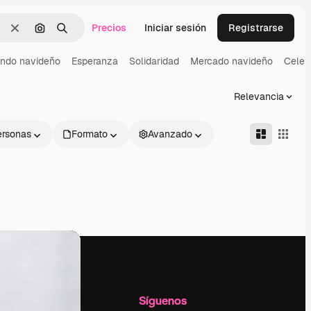
Precios
Iniciar sesión
Registrarse
Borrar
Buscar por imagen
Buscar
ndo navideño
Esperanza
Solidaridad
Mercado navideño
Celeb
Relevancia
ersonas
Formato
Avanzado
l
Empresa
Síguenos