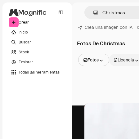
Crear
Crea una imagen con IA
Inicio
Buscar
Fotos De Christmas
Stock
Fotos
Licencia
Explorar
Todas las imágenes
Todas las herramientas
Vectores
Ilustraciones
Fotos
PSD
Plantillas
Mockups
Vídeos
Clips de vídeo
Motion graphics
Plantillas de vídeos
Iconos
Modelos 3D
Fuentes