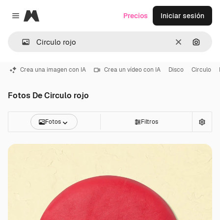
Magnific
Precios
Iniciar sesión
Close menu
Borrar
Buscar
Crea una imagen con IA
Crea un vídeo con IA
Disco
Circulo
Fotos De Circulo rojo
Fotos
Filtros