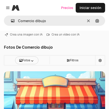
Magnific
Precios
Iniciar sesión
Close menu
Borrar
Buscar
Crea una imagen con IA
Crea un vídeo con IA
Fotos De Comercio dibujo
Fotos
Filtros