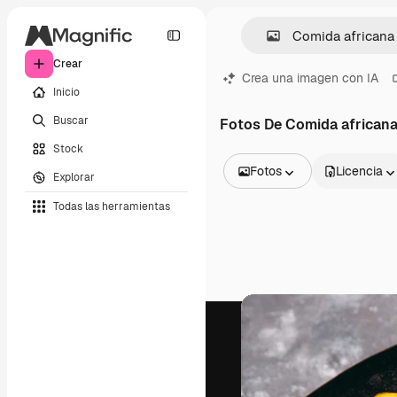
Crear
Crea una imagen con IA
Inicio
Buscar
Fotos De Comida african
Stock
Fotos
Licencia
Explorar
Todas las imágenes
Todas las herramientas
Vectores
Ilustraciones
Fotos
PSD
Plantillas
Mockups
Vídeos
Clips de vídeo
Motion graphics
Plantillas de vídeos
Iconos
Modelos 3D
Fuentes