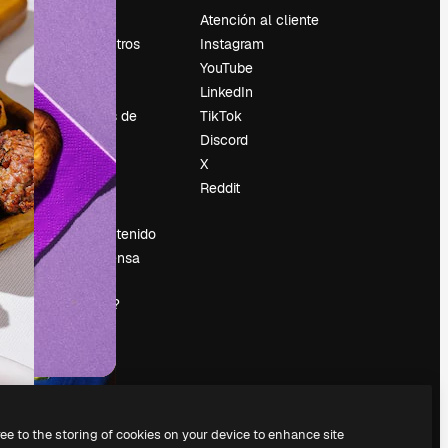
Precios
Atención al cliente
Sobre nosotros
Instagram
Reviews
YouTube
Empleo
LinkedIn
Tendencias de
TikTok
búsqueda
Discord
Blog
X
es
Eventos
Reddit
Slidesgo
Vender contenido
Sala de prensa
¿Buscas
magnific.ai?
ree to the storing of cookies on your device to enhance site