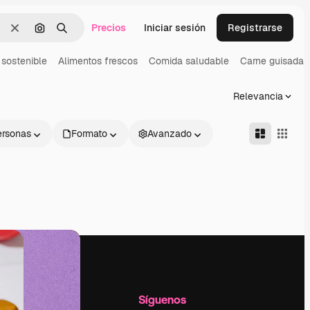
Precios
Iniciar sesión
Registrarse
Borrar
Buscar por imagen
Buscar
sostenible
Alimentos frescos
Comida saludable
Carne guisada
Relevancia
ersonas
Formato
Avanzado
l
Empresa
Síguenos