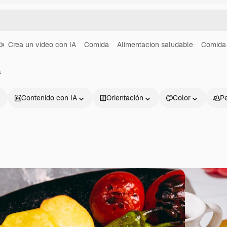
Crea un vídeo con IA
Comida
Alimentacion saludable
Comida 
a
Contenido con IA
Orientación
Color
P
Productos
Información úti