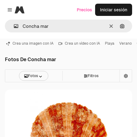
Magnific
Precios
Iniciar sesión
Close menu
Borrar
Buscar
Crea una imagen con IA
Crea un vídeo con IA
Playa
Verano
Fotos De Concha mar
Fotos
Filtros