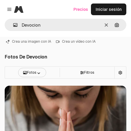
Magnific
Precios
Iniciar sesión
Close menu
Borrar
Buscar
Crea una imagen con IA
Crea un vídeo con IA
Fotos De Devocion
Fotos
Filtros