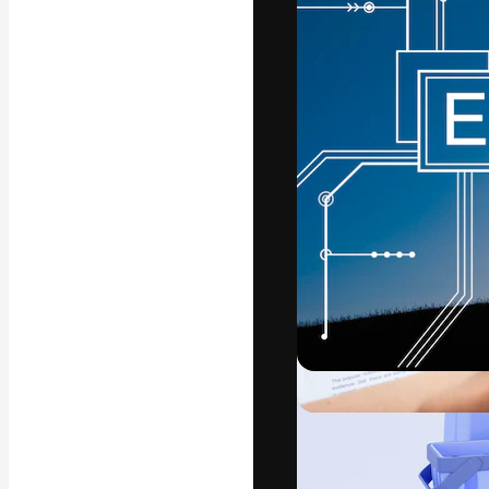
La plataforma cr
trabajo. Más de
entre creativos
estudios.
Español
Copyright © 2010