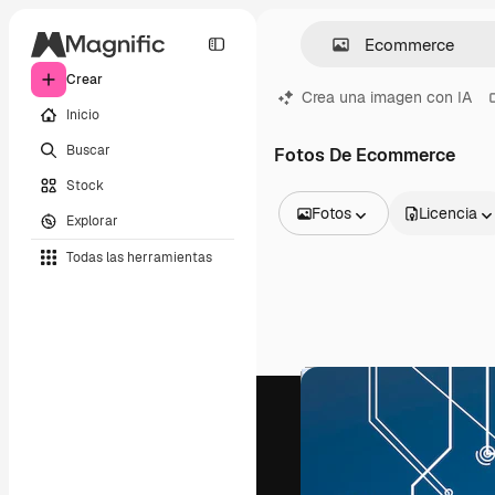
Crear
Crea una imagen con IA
Inicio
Buscar
Fotos De Ecommerce
Stock
Fotos
Licencia
Explorar
Todas las imágenes
Todas las herramientas
Vectores
Ilustraciones
Fotos
PSD
Plantillas
Mockups
Vídeos
Clips de vídeo
Motion graphics
Plantillas de vídeos
Iconos
Modelos 3D
Fuentes