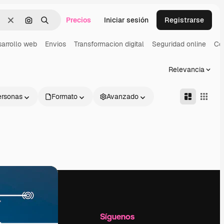
Precios
Iniciar sesión
Registrarse
Borrar
Buscar por imagen
Buscar
arrollo web
Envios
Transformacion digital
Seguridad online
Co
Relevancia
ersonas
Formato
Avanzado
l
Empresa
Síguenos