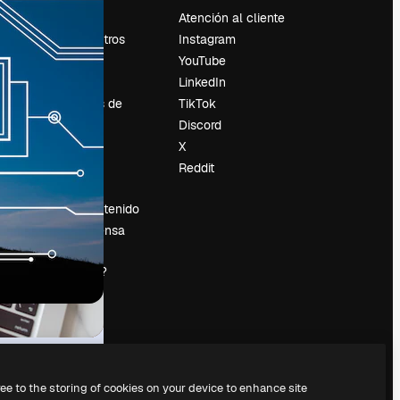
Precios
Atención al cliente
Sobre nosotros
Instagram
Reviews
YouTube
Empleo
LinkedIn
Tendencias de
TikTok
búsqueda
Discord
Blog
X
es
Eventos
Reddit
Slidesgo
Vender contenido
Sala de prensa
¿Buscas
magnific.ai?
ree to the storing of cookies on your device to enhance site