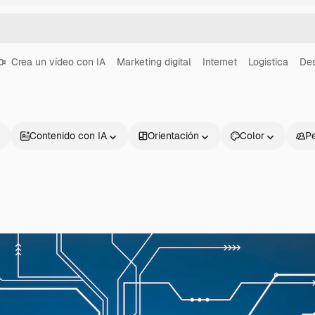
Crea un vídeo con IA
Marketing digital
Internet
Logistica
Des
Contenido con IA
Orientación
Color
P
Productos
Información úti