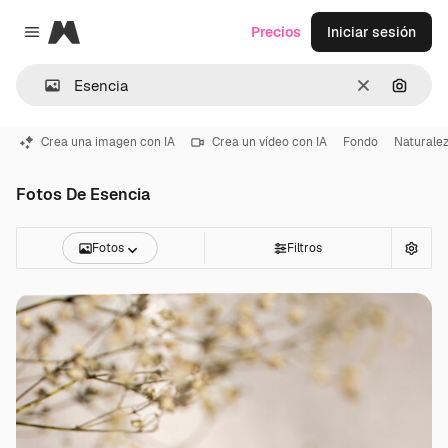
Magnific
Precios
Iniciar sesión
Close menu
Borrar
Buscar
Crea una imagen con IA
Crea un vídeo con IA
Fondo
Naturale
Fotos De Esencia
Fotos
Filtros